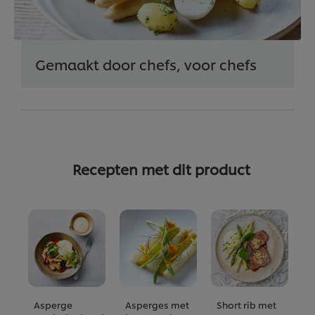
Gemaakt door chefs, voor chefs
Recepten met dit product
Asperge
Asperges met
Short rib met
L