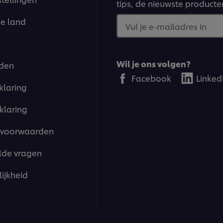
tips, de nieuwste producte
je land
Vul je e-mailadres in
Wil je ons volgen?
den
Facebook
Linked
klaring
klaring
voorwaarden
lde vragen
ijkheid