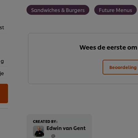
Sandwiches & Burgers
Future Menus
st
Wees de eerste om
 g
Beoordeling 
je
CREATED BY:
Edwin van Gent
@