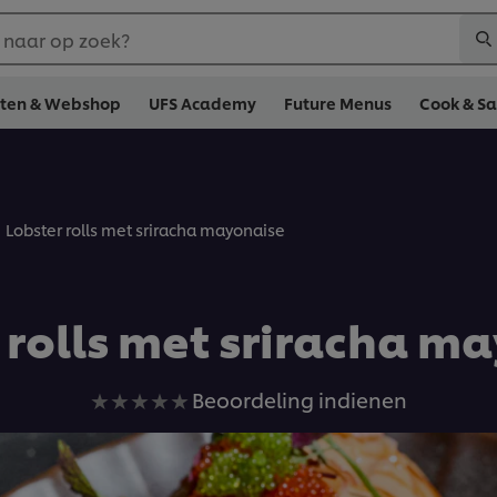
 naar op zoek?
cten & Webshop
UFS Academy
Future Menus
Cook & S
Lobster rolls met sriracha mayonaise
 rolls met sriracha m
Geen
Beoordeling indienen
beoordelingen
ingediend
voor