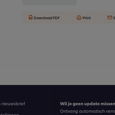
Download PDF
Print
n nieuwsbrief
Wil je geen update missen?
Ontvang automatisch verra
stellingen