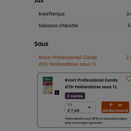
kreeftenjus
3 
tabasco chipotle
5
Saus
Knorr Professional Garde
2 
d'Or Hollandaise saus 1L
Knorr Professional Garde
d'Or Hollandaise saus 1L
8
PUNTEN
In
1 l
1 l
€ 7,68
winkelmand
€ 7,68
6 x 1 L
Prijsindicatie excl. BTW (Je betaalt je eigen
prijs via je eigen grossier)
€ 46,10