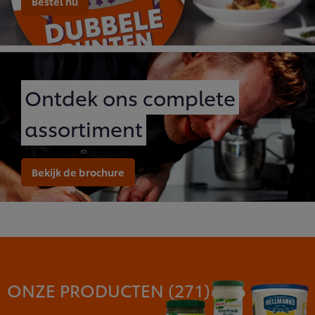
Bestel nu
Ontdek ons complete
assortiment
Bekijk de brochure
ONZE PRODUCTEN (
271
)