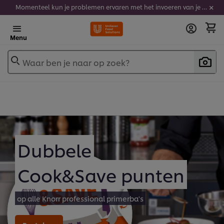
Momenteel kun je problemen ervaren met het invoeren van je stickercodes. We werken er hard aan om dit op te lossen.
Menu
Waar ben je naar op zoek?
Dubbele
Cook&Save punten
op alle Knorr professional primerba's