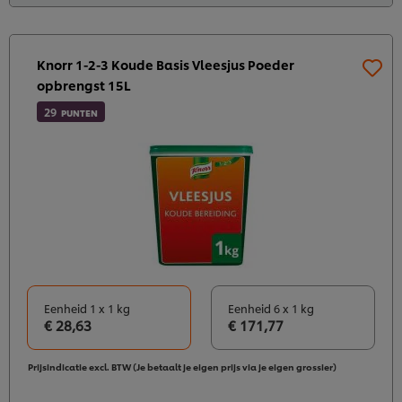
Knorr 1-2-3 Koude Basis Vleesjus Poeder
opbrengst 15L
29
PUNTEN
Eenheid 1 x 1 kg
Eenheid 6 x 1 kg
€ 28,63
€ 171,77
Prijsindicatie excl. BTW (Je betaalt je eigen prijs via je eigen grossier)