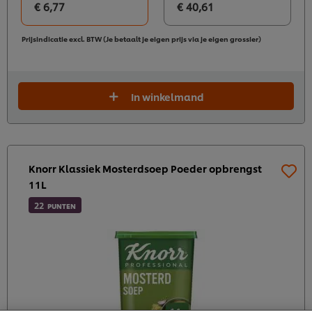
€ 6,77
€ 40,61
Prijsindicatie excl. BTW (Je betaalt je eigen prijs via je eigen grossier)
In winkelmand
Knorr Klassiek Mosterdsoep Poeder opbrengst
11L
22
PUNTEN
Wij en geselecteerde derde partijen gebruiken cookies
en vergelijkbare technieken om persoonsgegevens te
verzamelen en te verwerken, waaronder jouw IP-
adres, apparaattype, surfgedrag en unieke
identificatiegegevens. Sommige hiervan zijn strikt
noodzakelijke cookies die vereist zijn om de website te
laten functioneren. We gebruiken ook optionele
cookies van onszelf en derden om de prestaties van
onze website te analyseren (prestatiecookies) en om