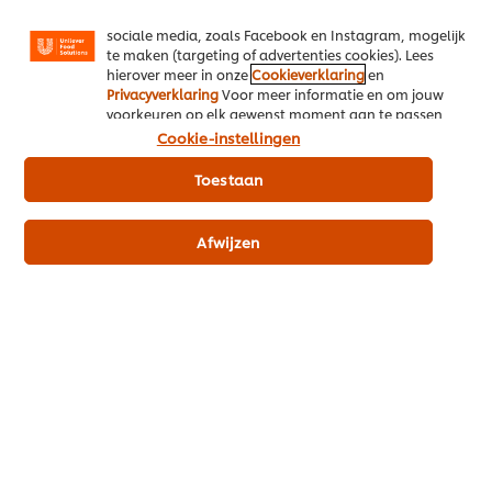
gerichte advertenties en functies voor het delen op
sociale media, zoals Facebook en Instagram, mogelijk
te maken (targeting of advertenties cookies). Lees
Eenheid 1 x 1,1 kg
Eenheid 6 x 1,1 kg
hierover meer in onze
Cookieverklaring
en
€ 21,71
€ 130,28
Privacyverklaring
Voor meer informatie en om jouw
voorkeuren op elk gewenst moment aan te passen,
klik op Cookie-instellingen.
Cookie-instellingen
Prijsindicatie excl. BTW (Je betaalt je eigen prijs via je eigen grossier)
Toestaan
Afwijzen
In winkelmand
Knorr Professional Groentebouillon authentiek
poeder opbrengst 45L
22
PUNTEN