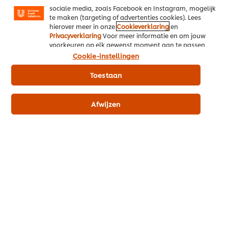
sociale media, zoals Facebook en Instagram, mogelijk
te maken (targeting of advertenties cookies). Lees
hierover meer in onze
Cookieverklaring
en
Privacyverklaring
Voor meer informatie en om jouw
De helende kracht van soep
voorkeuren op elk gewenst moment aan te passen,
Een kom vol voordelen
klik op Cookie-instellingen.
Cookie-instellingen
Toestaan
Afwijzen
Tijd winnen in de keuken
zonder smaak en
voedingswaarde te
verliezen
Zo veel meer dan soep!
4 minuten leestijd voor vele uren tijdswinst
9 recepten op basis van soep