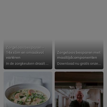
Zorgeloos besparen –
14x slim en smaakvol
Zorgeloos besparen met
variëren
maaltijdcomponenten
In de zorgkeuken draait alles om efficiënt werken en toch elke dag herkenbare en lekkere maaltijden verzorgen. Met de basispro...
Download nu gratis onze brochure ‘Zorgeloos Besparen’ en lees hoe je eenvoudig, snel en voordelig de lekkerste soep, aardappelp...