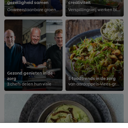
gezelligheid samen
creativiteit
Onweerstaanbare groenten bij BrabantZorg-woonzorglocatie Catharinahof
Verspillingsvrij werken bij servicecentrum Interzorg in Assen
Gezond genieten in de
zorg
5 foodtrends in de zorg
Wij en geselecteerde derde partijen gebruiken cookies
3 chefs delen hun visie
van aardappels-vlees-groenten naar authentieke nasi goreng met saté
en vergelijkbare technieken om persoonsgegevens te
verzamelen en te verwerken, waaronder jouw IP-
adres, apparaattype, surfgedrag en unieke
identificatiegegevens. Sommige hiervan zijn strikt
noodzakelijke cookies die vereist zijn om de website te
laten functioneren. We gebruiken ook optionele
cookies van onszelf en derden om de prestaties van
onze website te analyseren (prestatiecookies) en om
gerichte advertenties en functies voor het delen op