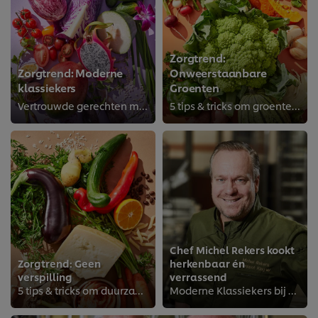
Zorgtrend:
Zorgtrend: Moderne
Onweerstaanbare
klassiekers
Groenten
Vertrouwde gerechten met een twist!
5 tips & tricks om groenten de hoofdrol te laten spelen
Chef Michel Rekers kookt
Zorgtrend: Geen
herkenbaar én
verspilling
verrassend
5 tips & tricks om duurzamer en slimmer te koken als zorgchef
Moderne Klassiekers bij woonzorglocatie De Marke van Viva! Zorggroep