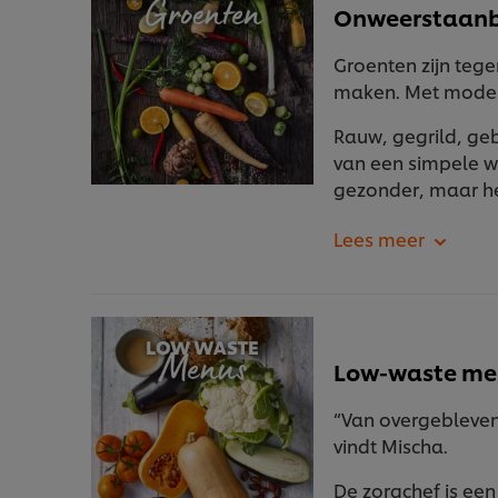
Onweerstaanb
Groenten zijn teg
maken. Met modern
Rauw, gegrild, ge
van een simpele wo
gezonder, maar h
Low-waste me
“Van overgebleven 
vindt Mischa.
De zorgchef is een