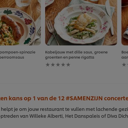
t pompoen-spinazie
Kabeljauw met dille saus, groene
Boe
perroomsaus
groenten en penne rigatta
aar
Geen
Ge
beoordelingen
be
ingediend
in
voor
vo
deze
de
recipe
re
en kans op 1 van de 12 #SAMENZIJN concert
 helpt je om jouw restaurant te vullen met lachende gez
ptreden van Willeke Alberti, Het Danspaleis of Diva Dicht