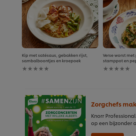
Kip met satésaus, gebakken rijst,
Verse worst me
sambalboontjes en kroepoek
stamppot en pe
Geen
Geen
beoordelingen
beoordelingen
ingediend
ingediend
voor
voor
deze
deze
recipe
recipe
Zorgchefs mak
Knorr Professional
op een bijzonder o