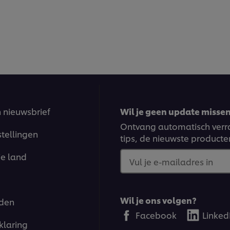
n nieuwsbrief
Wil je geen update missen?
Ontvang automatisch verra
stellingen
tips, de nieuwste producte
je land
Vul je e-mailadres in
Wil je ons volgen?
den
Facebook
Linked
klaring