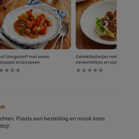
uf Stroganoff met zoete
Gehaktballetjes met broccolis
dappel en bospeen
oerworteltjes en sjalotten tijm 
en
Geen
oordelingen
beoordelingen
gediend
ingediend
or
voor
ze
deze
cipe
recipe
en
ichten. Plaats een bestelling en maak kans
bij!