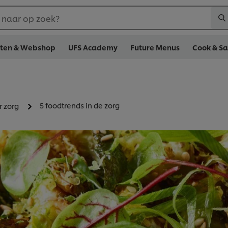
 naar op zoek?
cten & Webshop
UFS Academy
Future Menus
Cook & S
5 foodtrends in de zorg
r zorg