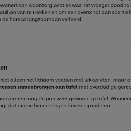
ewoners van woonzorglocaties was het vroeger doodnor
ouillon van te trekken en om een overschot aan sperzie
 in de horeca langzaamaan verleerd.
len
f niet alleen het lichaam voeden met lekker eten, maar o
ensen samenbrengen aan tafel
met overdadige gerech
woonvormen mag de pan weer gewoon op tafel. Wanneer 
gt dat mooie herinneringen boven bij ouderen.