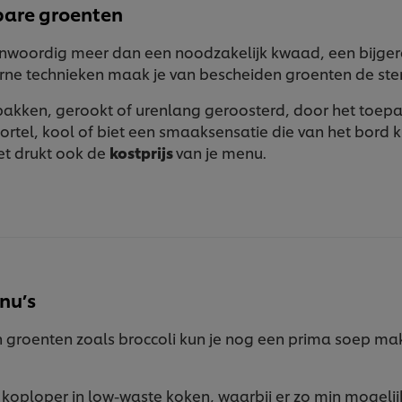
are groenten
enwoordig meer dan een noodzakelijk kwaad, een bijger
e technieken maak je van bescheiden groenten de ster 
bakken, gerookt of urenlang geroosterd, door het toepa
rtel, kool of biet een smaaksensatie die van het bord k
et drukt ook de
kostprijs
van je menu.
nu’s
groenten zoals broccoli kun je nog een prima soep make
 koploper in low-waste koken, waarbij er zo min mogelij