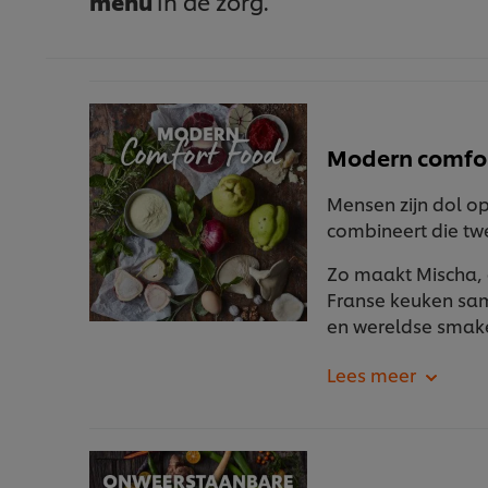
menu
in de zorg.
Modern comfor
Mensen zijn dol o
combineert die tw
Zo maakt Mischa, 
Franse keuken sam
en wereldse smak