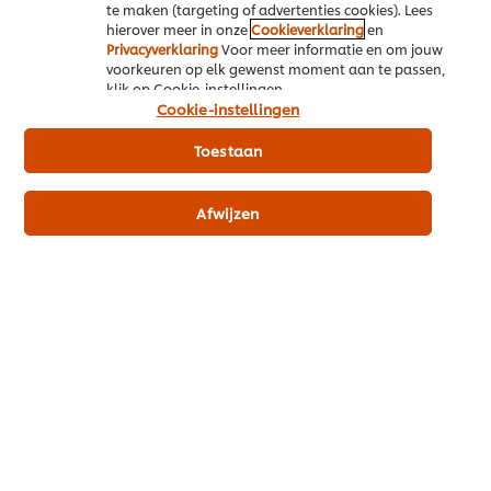
te maken (targeting of advertenties cookies). Lees
hierover meer in onze
Cookieverklaring
en
00:23
Privacyverklaring
Voor meer informatie en om jouw
voorkeuren op elk gewenst moment aan te passen,
klik op Cookie-instellingen.
Bekijk De Nieuwe Garde hier
Cookie-instellingen
Toestaan
Voor welk cadeau
Afwijzen
spaar jij?
Met Cook & Save spaar je simpel en snel voor een dagje
weg, handige (keuken)producten, cadeaukaarten en
nog veel meer!
Meld je snel aan en krijg 50 punten cadeau