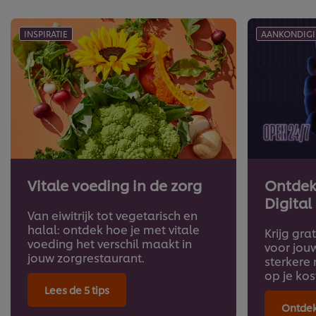
INSPIRATIE
AANKONDIG
Vitale voeding in de zorg
Ontdek
Digital
Van eiwitrijk tot vegetarisch en
halal: ontdek hoe je met vitale
Krijg gra
voeding het verschil maakt in
voor jou
jouw zorgrestaurant.
sterkere
op je kos
Lees de 5 tips
Ontdek