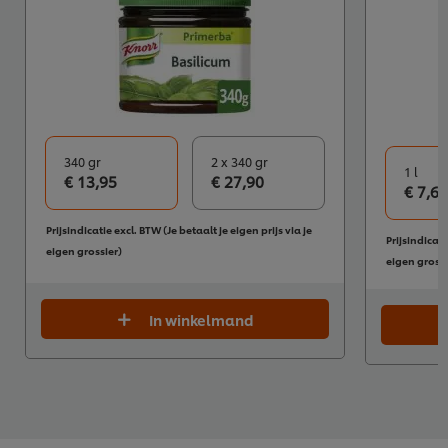
340 gr
2 x 340 gr
1 l
€ 13,95
€ 27,90
€ 7,68
Prijsindicatie excl. BTW (Je betaalt je eigen prijs via je
Prijsindicati
eigen grossier)
eigen grossi
In winkelmand