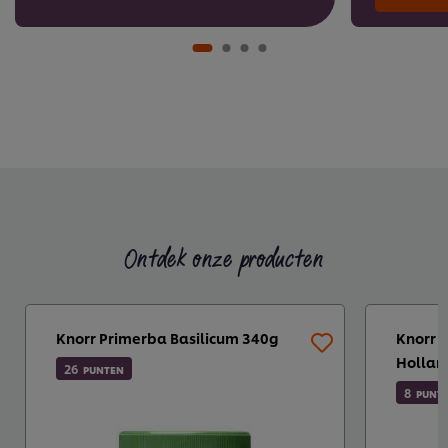
Ontdek onze producten
Knorr Primerba Basilicum 340g
Knorr P
Hollan
26
PUNTEN
8
PUNT