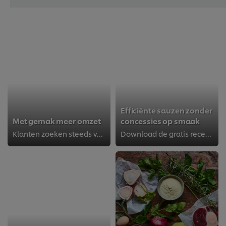
Efficiënte sauzen zonder
Met gemak meer omzet
concessies op smaak
Klanten zoeken steeds vaker naar gemak en kant-en-klare maaltijden. Met de inspiratie uit deze brochure breid je eenvoudig je...
Download de gratis recepten en ontdek eenvoudige sauzen die indruk maken. Verleidelijke kant-en-klaar maaltijden bereiden ingew...