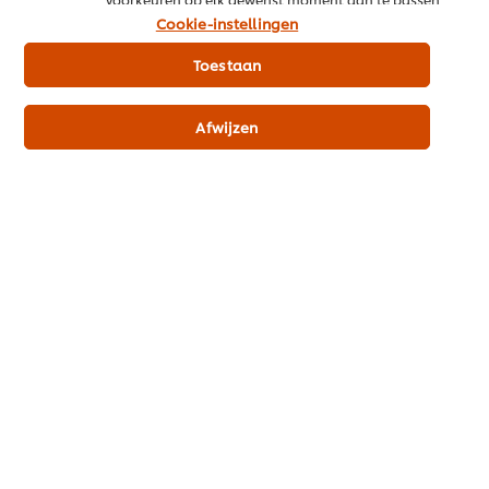
Barbecue Trends &
salades niet!
klik op Cookie-instellingen.
Cookie-instellingen
Technieken
Het is bijna zomer, tijd voor de zon op het bord
Toestaan
Afwijzen