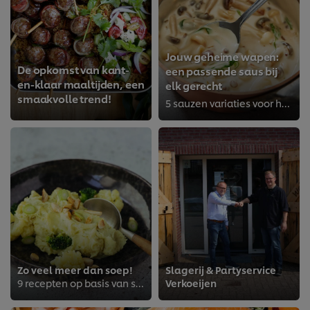
Jouw geheime wapen:
De opkomst van kant-
een passende saus bij
en-klaar maaltijden, een
elk gerecht
smaakvolle trend!
5 sauzen variaties voor het najaar
Zo veel meer dan soep!
Slagerij & Partyservice
9 recepten op basis van soep
Verkoeijen