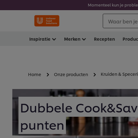
Momenteel kun je problem
Waar ben je
Inspiratie
Merken
Recepten
Produ
Kruiden & Specer
Home
Onze producten
Dubbele Cook&Sav
punten