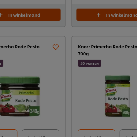
In winkelmand
In winkelman
imerba Rode Pesto
Knorr Primerba Rode Pest
700g
50
N
PUNTEN