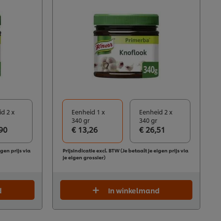
d 2 x
Eenheid 1 x
Eenheid 2 x
340 gr
340 gr
90
€ 13,26
€ 26,51
igen prijs via
Prijsindicatie excl. BTW (Je betaalt je eigen prijs via
je eigen grossier)
d
In winkelmand