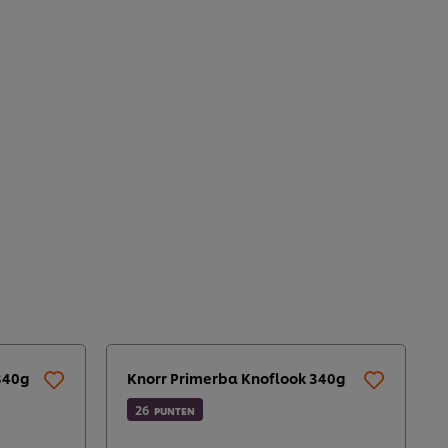
340g
Knorr Primerba Knoflook 340g
26
PUNTEN