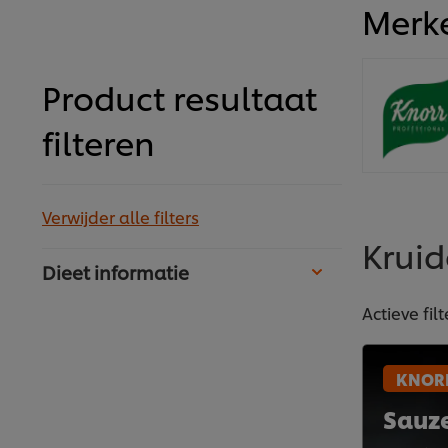
Merk
Product resultaat
filteren
Verwijder alle filters
Kruid
Dieet informatie
Actieve filt
KNORR
Sauz