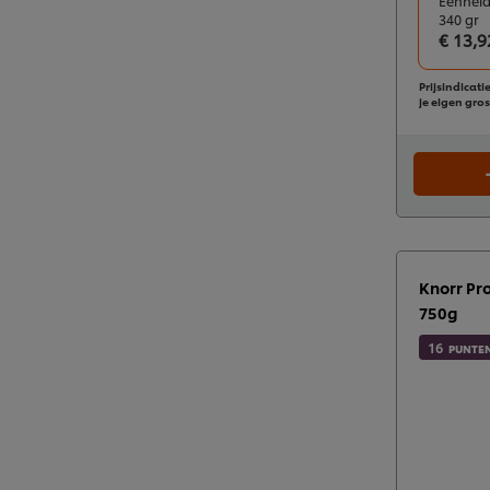
Eenheid
340 gr
€ 13,9
Prijsindicatie
je eigen gros
Knorr Pr
750g
16
PUNTE