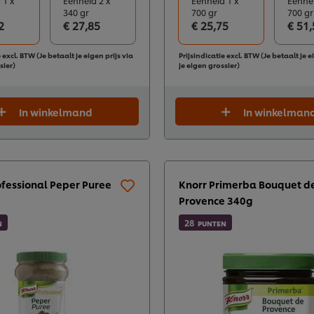
 1 x
Eenheid 2 x
Eenheid 1 x
Eenhei
340 gr
700 gr
700 gr
2
€ 27,85
€ 25,75
€ 51,
 excl. BTW (Je betaalt je eigen prijs via
Prijsindicatie excl. BTW (Je betaalt je e
sier)
je eigen grossier)
In winkelmand
In winkelman
ofessional Peper Puree
Knorr Primerba Bouquet d
Provence 340g
28
N
PUNTEN