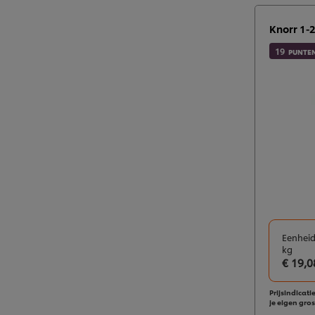
Knorr 1-
19
PUNTE
Eenheid
kg
€ 19,0
Prijsindicatie
je eigen gros