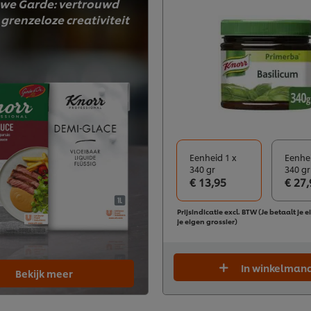
we Garde: vertrouwd
grenzeloze creativiteit
Eenheid 1 x
Eenhei
340 gr
340 gr
€ 13,95
€ 27,
Prijsindicatie excl. BTW (Je betaalt je e
je eigen grossier)
In winkelman
Bekijk meer