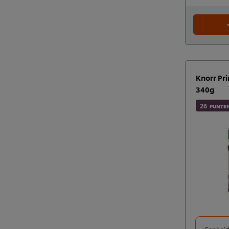
Knorr Pr
340g
26
PUNTE