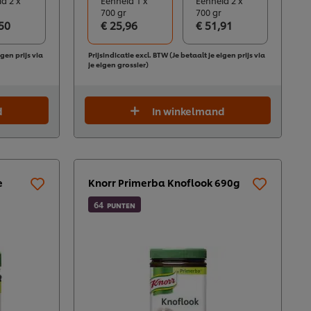
d 2 x
Eenheid 1 x
Eenheid 2 x
700 gr
700 gr
50
€ 25,96
€ 51,91
igen prijs via
Prijsindicatie excl. BTW (Je betaalt je eigen prijs via
je eigen grossier)
d
In winkelmand
e
Knorr Primerba Knoflook 690g
64
PUNTEN