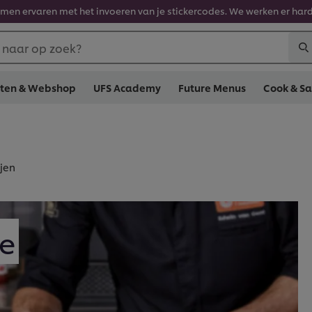
en ervaren met het invoeren van je stickercodes. We werken er hard
 naar op zoek?
cten & Webshop
UFS Academy
Future Menus
Cook & S
ijen
e