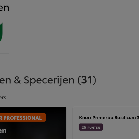
en
en & Specerijen
(
31
)
ers
 PROFESSIONAL
Knorr Primerba Basilicum 
26
en
PUNTEN