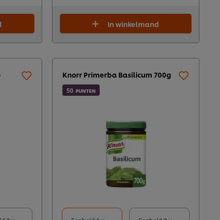
d
In winkelmand
o
Knorr Primerba Basilicum 700g
50
PUNTEN