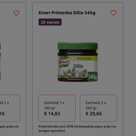
Knorr Primerba Dille 340g
28
PUNTEN
d 2 x
Eenheid 1 x
Eenheid 2 x
340 gr
340 gr
16
€ 14,83
€ 29,66
igen prijs via
Prijsindicatie excl. BTW (Je betaalt je eigen prijs via
je eigen grossier)