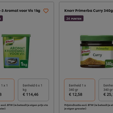
2-3 Aromat voor Vis 1kg
Knorr Primerba Curry 340g
24
N
PUNTEN
 1 x 1
Eenheid 6 x 1
Eenheid 1 x
Eenhei
kg
340 gr
340 gr
8
€ 114,46
€ 12,58
€ 25,
 excl. BTW (Je betaalt je eigen prijs via
Prijsindicatie excl. BTW (Je betaalt je e
sier)
je eigen grossier)