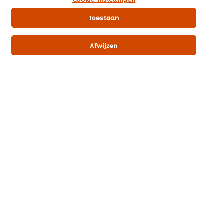
recipe
voor
deze
Toestaan
recipe
Afwijzen
Rookworst klassiek
Gepocheerde eieren met
gerookte zalm en Dijonaise
Sandwiches & Burgers
Geen
saus op toast
beoordelingen
Sandwiches & Burgers
ingediend
Geen
voor
beoordelingen
deze
ingediend
recipe
voor
deze
recipe