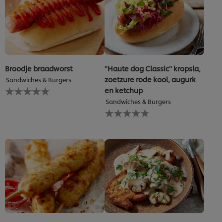
Broodje braadworst
''Haute dog Classic'' kropsla,
zoetzure rode kool, augurk
Sandwiches & Burgers
Geen
en ketchup
beoordelingen
Sandwiches & Burgers
ingediend
Geen
voor
beoordelingen
deze
ingediend
recipe
voor
deze
recipe