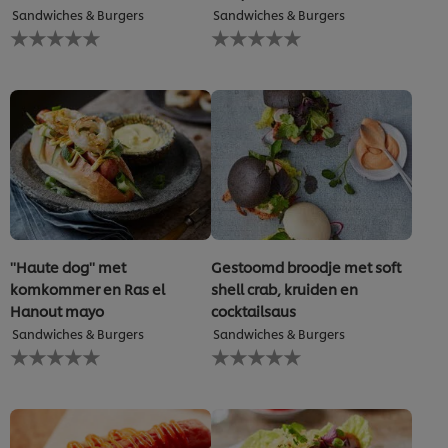
Sandwiches & Burgers
Sandwiches & Burgers
Geen
Geen
beoordelingen
beoordelingen
ingediend
ingediend
voor
voor
deze
deze
recipe
recipe
''Haute dog'' met
Gestoomd broodje met soft
komkommer en Ras el
shell crab, kruiden en
Hanout mayo
cocktailsaus
Sandwiches & Burgers
Sandwiches & Burgers
Geen
Geen
beoordelingen
beoordelingen
ingediend
ingediend
voor
voor
deze
deze
recipe
recipe