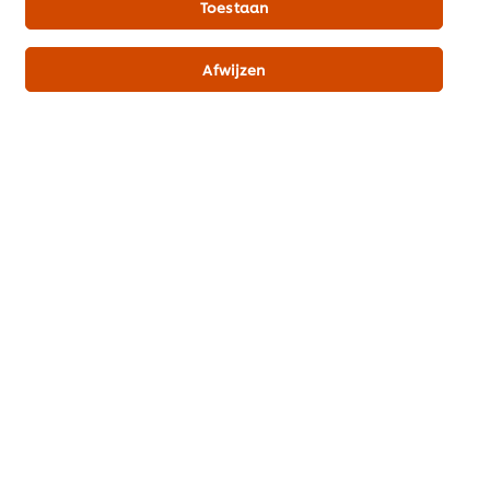
Toestaan
Contact
Afwijzen
Inschrijven nieuwsbrief
Cookie-instellingen
Selecteer je land
Contact
Voorwaarden
Privacyverklaring
Cookieverklaring
Webshop voorwaarden
Veelgestelde vragen
Toegankelijkheid