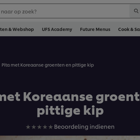
 naar op zoek?
cten & Webshop
UFS Academy
Future Menus
Cook & S
Pita met Koreaanse groenten en pittige kip
 met Koreaanse groent
pittige kip
Geen
Beoordeling indienen
beoordelingen