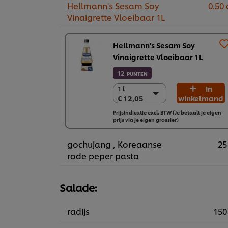
Hellmann's Sesam Soy
0.50 
Vinaigrette Vloeibaar 1L
Hellmann's Sesam Soy
Vinaigrette Vloeibaar 1L
12
PUNTEN
In
1 l
1 l
€ 12,05
winkelmand
€ 12,05
6 x 1 L
Prijsindicatie excl. BTW (Je betaalt je eigen
prijs via je eigen grossier)
€ 72,31
gochujang , Koreaanse
25
rode peper pasta
Salade:
radijs
150