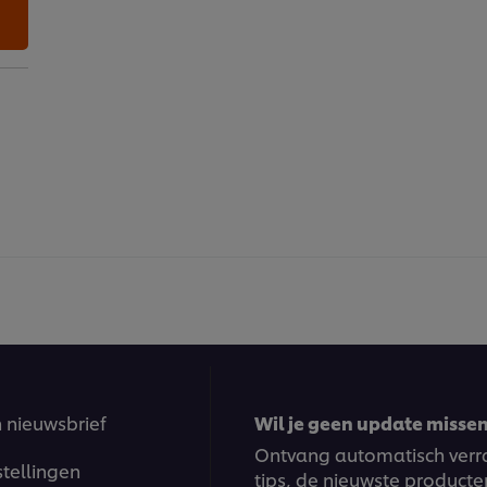
n nieuwsbrief
Wil je geen update missen?
Ontvang automatisch verra
stellingen
tips, de nieuwste producte