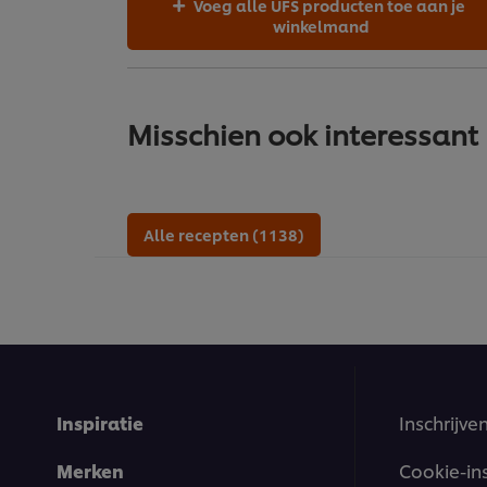
Voeg alle UFS producten toe aan je
winkelmand
Misschien ook interessant
Alle recepten (1138)
Inspiratie
Inschrijve
Merken
Cookie-in