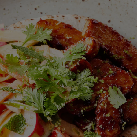
ingediend
voor
deze
recipe