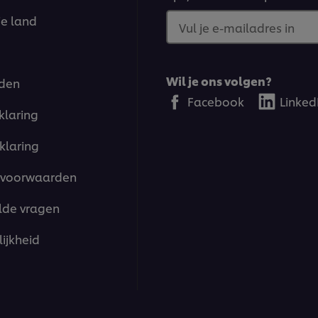
je land
Vul je e-mailadres in
Wil je ons volgen?
den
Facebook
Linked
klaring
klaring
voorwaarden
lde vragen
ijkheid