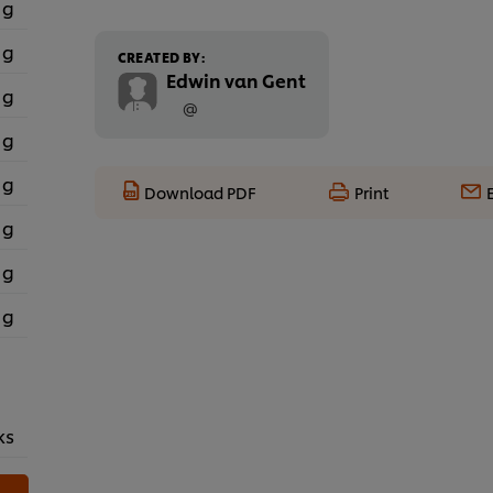
 g
 g
CREATED BY:
Edwin van Gent
 g
@
 g
 g
Download PDF
Print
 g
 g
 g
ks