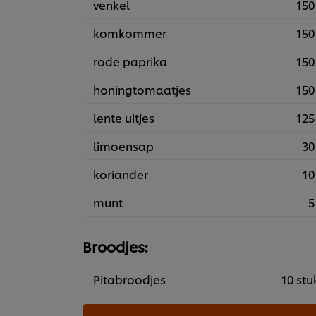
venkel
150
komkommer
150
rode paprika
150
honingtomaatjes
150
lente uitjes
125
limoensap
30
koriander
10
munt
5
Broodjes:
Pitabroodjes
10 stu