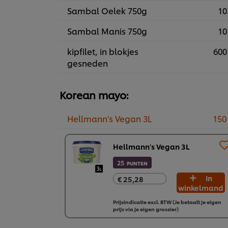
Sambal Oelek 750g
10
Sambal Manis 750g
10
kipfilet, in blokjes
600
gesneden
Korean mayo:
Hellmann's Vegan 3L
150
Hellmann's Vegan 3L
25
PUNTEN
In
€ 25,28
€ 25,28
winkelmand
Prijsindicatie excl. BTW (Je betaalt je eigen
prijs via je eigen grossier)