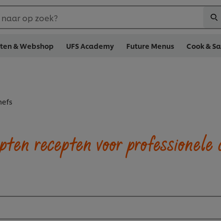
 naar op zoek?
cten & Webshop
UFS Academy
Future Menus
Cook & S
hefs
pten recepten voor professionele 