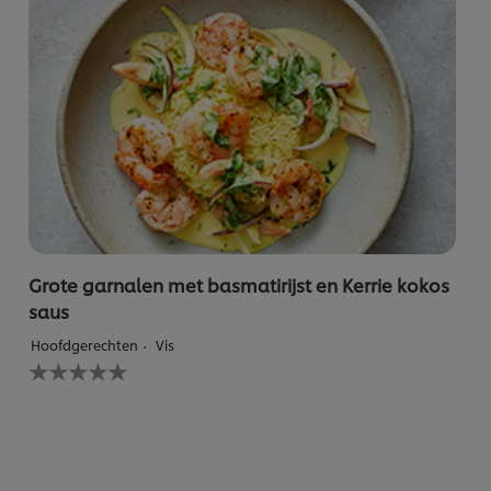
Grote garnalen met basmatirijst en Kerrie kokos
saus
Hoofdgerechten
Vis
Geen
beoordelingen
ingediend
voor
deze
recipe