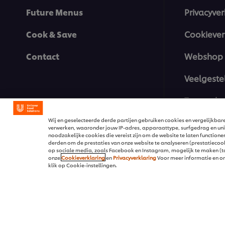
Future Menus
Privacyver
Cook & Save
Cookiever
Contact
Webshop 
Veelgeste
Toegankel
Wij en geselecteerde derde partijen gebruiken cookies en vergelijkba
verwerken, waaronder jouw IP-adres, apparaattype, surfgedrag en unie
noodzakelijke cookies die vereist zijn om de website te laten function
derden om de prestaties van onze website te analyseren (prestatiecooki
op sociale media, zoals Facebook en Instagram, mogelijk te maken (tar
onze
Cookieverklaring
en
Privacyverklaring
Voor meer informatie en o
klik op Cookie-instellingen.
© 2026 Unilever Food Solut