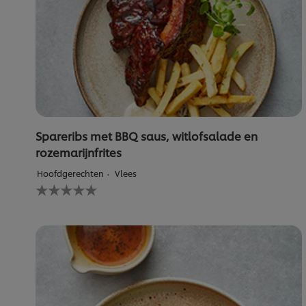
Spareribs met BBQ saus, witlofsalade en
rozemarijnfrites
Hoofdgerechten
Vlees
Geen
beoordelingen
ingediend
voor
deze
recipe