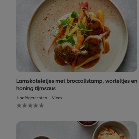
Lamskoteletjes met broccolistamp, worteltjes en
honing tijmsaus
Hoofdgerechten
Vlees
Geen
beoordelingen
ingediend
voor
deze
recipe