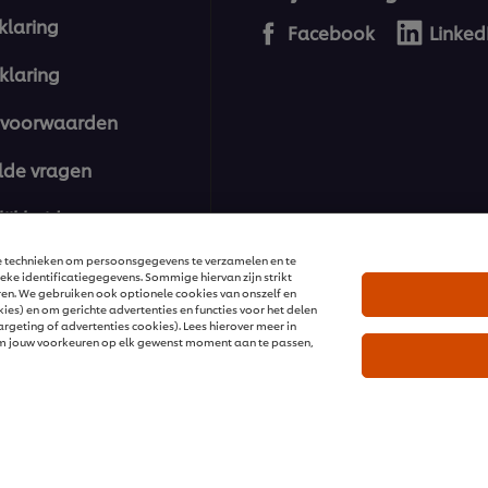
klaring
Facebook
Linked
klaring
voorwaarden
lde vragen
ijkheid
re technieken om persoonsgegevens te verzamelen en te
ke identificatiegegevens. Sommige hiervan zijn strikt
eren. We gebruiken ook optionele cookies van onszelf en
es) en om gerichte advertenties en functies voor het delen
geting of advertenties cookies). Lees hierover meer in
m jouw voorkeuren op elk gewenst moment aan te passen,
ions | Alle rechten voorbehouden