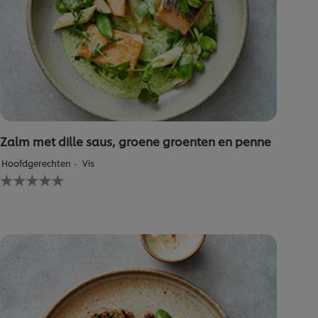
Zalm met dille saus, groene groenten en penne
Hoofdgerechten
Vis
Geen
beoordelingen
ingediend
voor
deze
recipe