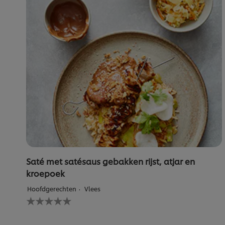
Saté met satésaus gebakken rijst, atjar en
kroepoek
Hoofdgerechten
Vlees
Geen
beoordelingen
ingediend
voor