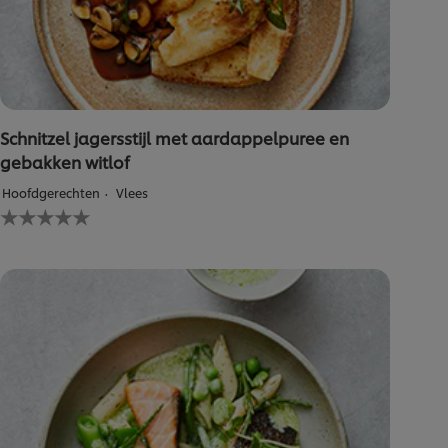
Schnitzel jagersstijl met aardappelpuree en
gebakken witlof
Hoofdgerechten
Vlees
Geen
beoordelingen
ingediend
voor
deze
recipe