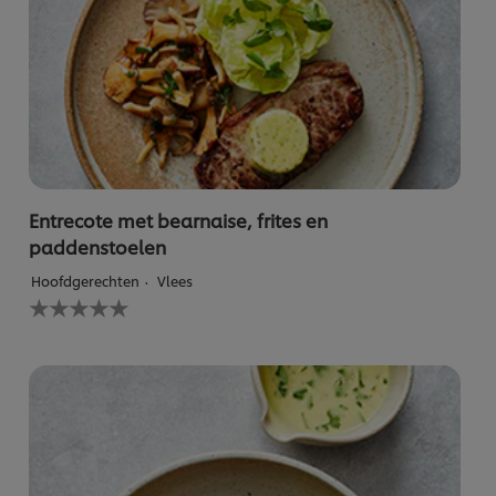
Entrecote met bearnaise, frites en
paddenstoelen
Hoofdgerechten
Vlees
Geen
beoordelingen
ingediend
voor
deze
recipe