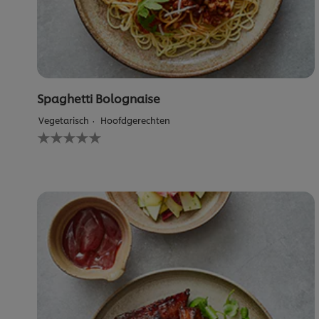
Spaghetti Bolognaise
Vegetarisch
Hoofdgerechten
Geen
beoordelingen
ingediend
voor
deze
recipe