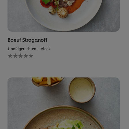
Boeuf Stroganoff
Hoofdgerechten
Vlees
Geen
beoordelingen
ingediend
voor
deze
recipe