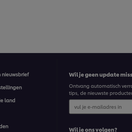
Wil je geen update miss
n nieuwsbrief
Ontvang automatisch verra
stellingen
tips, de nieuwste producte
je land
vul je e-mailadres in
den
Wil je ons volgen?