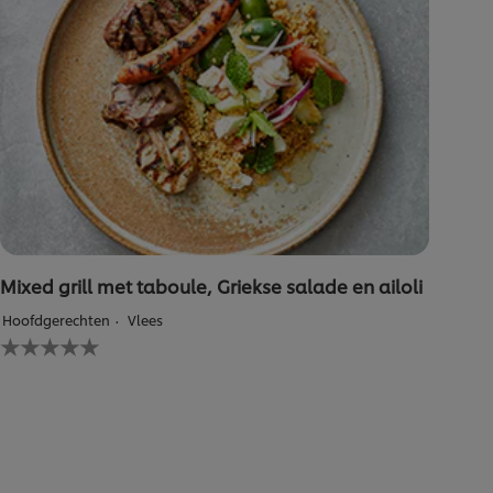
Mixed grill met taboule, Griekse salade en ailoli
Hoofdgerechten
Vlees
Geen
beoordelingen
ingediend
voor
deze
recipe