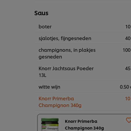
Saus
boter
10
sjalotjes, fijngesneden
40
champignons, in plakjes
100
gesneden
Knorr Jachtsaus Poeder
45
13L
witte wijn
0.50 
Knorr Primerba
10
Champignon 340g
Knorr Primerba
Champignon 340g