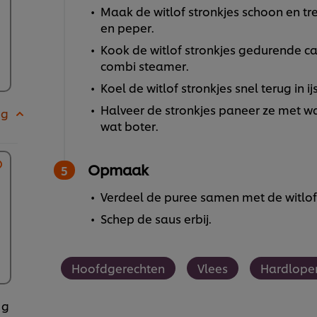
Maak de witlof stronkjes schoon en tr
en peper.
Kook de witlof stronkjes gedurende ca
combi steamer.
Koel de witlof stronkjes snel terug in ij
Halveer de stronkjes paneer ze met w
 g
wat boter.
Opmaak
Verdeel de puree samen met de witlof 
Schep de saus erbij.
Hoofdgerechten
Vlees
Hardlope
 g