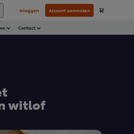
Inloggen
Account aanmaken
ave
Contact
et
 witlof