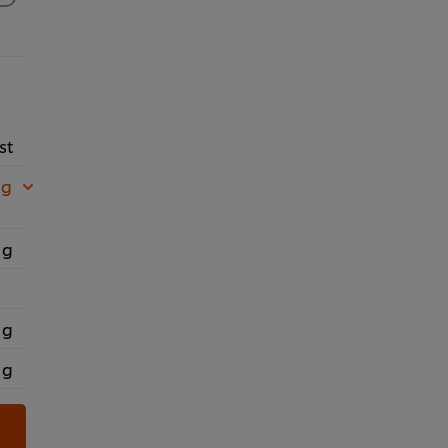
st
 g
 g
 g
 g