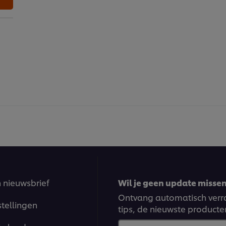
n nieuwsbrief
Wil je geen update missen?
Ontvang automatisch verra
stellingen
tips, de nieuwste producte