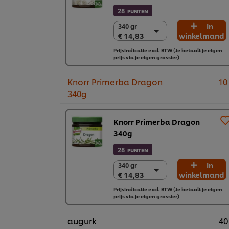
28
PUNTEN
In
340 gr
340 gr
€ 14,83
winkelmand
€ 14,83
2 x 340 gr
Prijsindicatie excl. BTW (Je betaalt je eigen
prijs via je eigen grossier)
€ 29,66
Knorr Primerba Dragon
10
340g
Knorr Primerba Dragon
340g
28
PUNTEN
In
340 gr
340 gr
€ 14,83
winkelmand
€ 14,83
2 x 340 gr
Prijsindicatie excl. BTW (Je betaalt je eigen
prijs via je eigen grossier)
€ 29,66
augurk
40