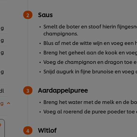
Saus
Smelt de boter en stoof hierin fijnge
 g
champignons.
 g
Blus af met de witte wijn en voeg een h
 g
Breng het geheel aan de kook en voe
Voeg de champignon en dragon toe e
 g
Snijd augurk in fijne brunoise en voeg 
Aardappelpuree
dl
Breng het water met de melk en de bo
 g
Voeg al roerend de puree poeder toe
Witlof