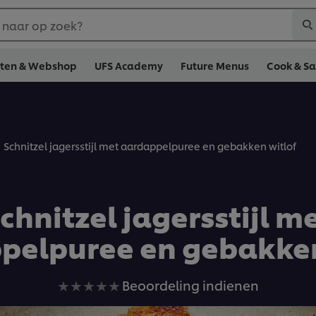
 naar op zoek?
cten & Webshop
UFS Academy
Future Menus
Cook & S
Schnitzel jagersstijl met aardappelpuree en gebakken witlof
chnitzel jagersstijl m
pelpuree en gebakken
Geen
Beoordeling indienen
beoordelingen