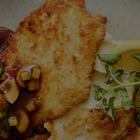
ingediend
voor
deze
recipe