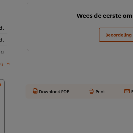
Wees de eerste om
dl
Beoordeling 
dl
 g
 g
Download PDF
Print