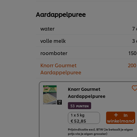
Aardappelpuree
water
7 
volle melk
3 
roomboter
150
Knorr Gourmet
200
Aardappelpuree
Knorr Gourmet
Aardappelpuree
53
PUNTEN
In
1 x 5 kg
1 x 5 kg
€ 52,85
winkelmand
€ 52,85
Prijsindicatie excl. BTW (Je betaalt je eigen
prijs via je eigen grossier)