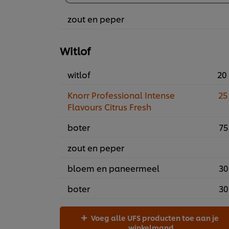
zout en peper
Witlof
witlof
20 
Knorr Professional Intense
25
Flavours Citrus Fresh
boter
75
zout en peper
bloem en paneermeel
30
boter
30
Voeg alle UFS producten toe aan je
winkelmand