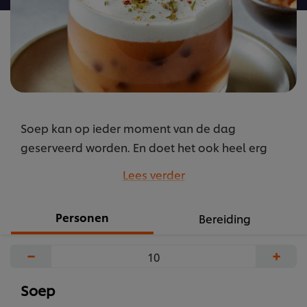
Soep kan op ieder moment van de dag
geserveerd worden. En doet het ook heel erg
goed als amuse, aan de bar of op de
Lees verder
borrelplank.
...
Personen
Bereiding
−
+
Soep