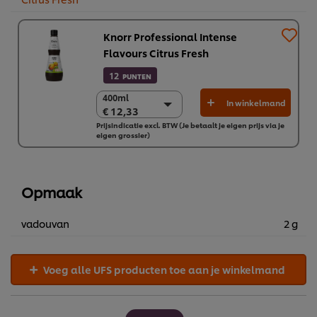
Knorr Professional Intense
Flavours Citrus Fresh
12
PUNTEN
400ml
400ml
In winkelmand
€ 12,33
€ 12,33
Prijsindicatie excl. BTW (Je betaalt je eigen prijs via je
6 x 400ml
eigen grossier)
€ 73,95
Opmaak
vadouvan
2 g
Voeg alle UFS producten toe aan je winkelmand
Wij en geselecteerde derde partijen gebruiken cookies en