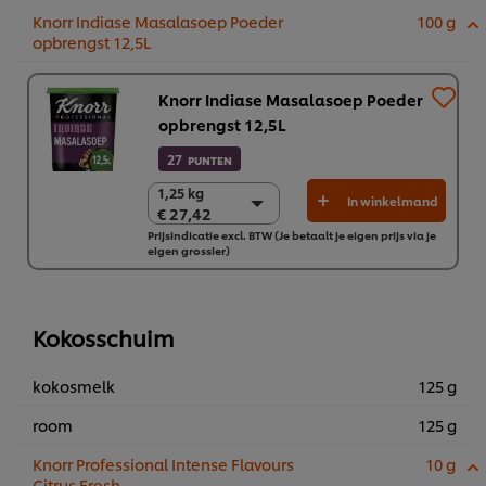
Knorr Indiase Masalasoep Poeder
100 g
opbrengst 12,5L
Knorr Indiase Masalasoep Poeder
opbrengst 12,5L
27
PUNTEN
1,25 kg
1,25 kg
In winkelmand
€ 27,42
€ 27,42
Prijsindicatie excl. BTW (Je betaalt je eigen prijs via je
6 x 1,25 kg
eigen grossier)
€ 164,51
Kokosschuim
kokosmelk
125 g
room
125 g
Knorr Professional Intense Flavours
10 g
Citrus Fresh