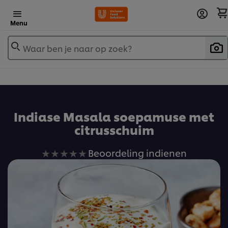
Menu
Waar ben je naar op zoek?
Indiase Masala soepamuse met
citrusschuim
Geen
Beoordeling indienen
beoordelingen
ingediend
voor
deze
recipe