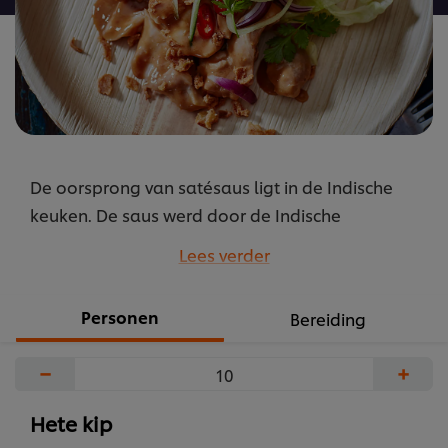
De oorsprong van satésaus ligt in de Indische
keuken. De saus werd door de Indische
Nederlanders in Nederland geïntroduceerd
Lees verder
evenals kroepoek, saté en nasi en bami goreng.
Satésaus is vandaag de dag een van de
Personen
Bereiding
populairste sausen in Nederland.
...
−
+
Hete kip