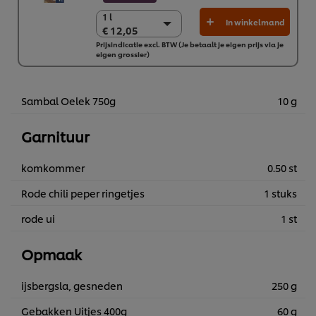
1 l
1 l
In winkelmand
€ 12,05
€ 12,05
Prijsindicatie excl. BTW (Je betaalt je eigen prijs via je
6 x 1 L
eigen grossier)
€ 72,31
Sambal Oelek 750g
10 g
Garnituur
komkommer
0.50 st
Rode chili peper ringetjes
1 stuks
rode ui
1 st
Opmaak
ijsbergsla, gesneden
250 g
Gebakken Uitjes 400g
60 g