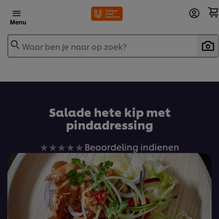
Menu
Waar ben je naar op zoek?
Salade hete kip met
pindadressing
Geen
Beoordeling indienen
beoordelingen
ingediend
voor
deze
recipe