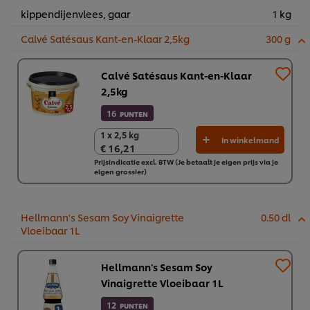
kippendijenvlees, gaar
1 kg
Calvé Satésaus Kant-en-Klaar 2,5kg
300 g
Calvé Satésaus Kant-en-Klaar
2,5kg
16
PUNTEN
1 x 2,5 kg
1 x 2,5 kg
In winkelmand
€ 16,21
€ 16,21
Prijsindicatie excl. BTW (Je betaalt je eigen prijs via je
eigen grossier)
Hellmann's Sesam Soy Vinaigrette
0.50 dl
Vloeibaar 1L
Hellmann's Sesam Soy
Vinaigrette Vloeibaar 1L
12
PUNTEN