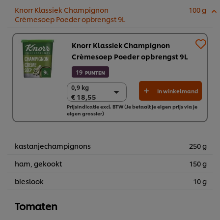
Knorr Klassiek Champignon
100 g
Crèmesoep Poeder opbrengst 9L
Knorr Klassiek Champignon
Crèmesoep Poeder opbrengst 9L
19
PUNTEN
0,9 kg
0,9 kg
In winkelmand
€ 18,55
€ 18,55
Prijsindicatie excl. BTW (Je betaalt je eigen prijs via je
6 x 0,9 kg
eigen grossier)
€ 111,30
kastanjechampignons
250 g
ham, gekookt
150 g
bieslook
10 g
Tomaten