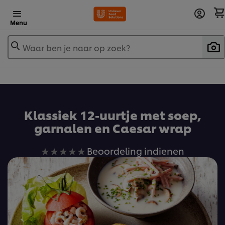
Menu
Waar ben je naar op zoek?
Klassiek 12-uurtje met soep,
garnalen en Caesar wrap
Geen
Beoordeling indienen
beoordelingen
ingediend
voor
deze
recipe