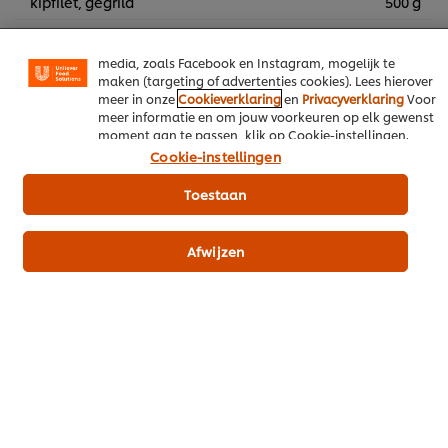
kipfilet, gegrild
500 g
van onszelf en derden om de prestaties van onze
website te analyseren (prestatiecookies) en om gerichte
Romaanse sla
100 g
advertenties en functies voor het delen op sociale
media, zoals Facebook en Instagram, mogelijk te
Parmezaanse kaas
150 g
maken (targeting of advertenties cookies). Lees hierover
meer in onze
Cookieverklaring
en
Privacyverklaring
Voor
meer informatie en om jouw voorkeuren op elk gewenst
moment aan te passen, klik op Cookie-instellingen.
Voeg alle UFS producten toe aan je winkelmand
Cookie-instellingen
Toestaan
Hoofdgerechten
Afwijzen
Wees de eerste om te beoordelen.
Beoordeling indienen