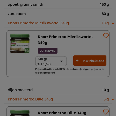
appel, granny smith
150 g
zure room
80 g
Knorr Primerba Mierikswortel 340g
10 g
Knorr Primerba Mierikswortel
340g
22
PUNTEN
340 gr
340 gr
In winkelmand
€ 11,58
€ 11,58
Prijsindicatie excl. BTW (Je betaalt je eigen prijs via je
2 x 340 gr
eigen grossier)
€ 23,15
dijon mosterd
10 g
Knorr Primerba Dille 340g
5 g
Knorr Primerba Dille 340g