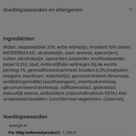
Voedingswaarden en allergenen
Ingrediënten
Water, raapzaadolie 32%, witte wijnazijn, mosterd 10% (water,
MOSTERDZAAD, alcoholazijn, zout, aromas, specerijen),
suiker, alcoholazijn, specerijen (uipoeder, knoflookpoeder,
peper 0,2%), zout, extra olijfolie verkregen bij de eerste
persing 1%, gemodificeerd zetmeel, kruiden 0,2% (marjolein,
oregano, basilicum, rozemarijn), geconcentreerd citroensap,
verdikkingsmiddel (xanthaangom), invertsuikerstroop,
geconcentreerd wortelsap, saffloerextract, gistextract,
natuurlijk aroma, antioxidant (calciumdinatrium EDTA). Kan
sesamzaad bevatten. Geschikt voor veganisten. Glutenvrij.
Voedingswaarden
energie kJ
1,356 kJ