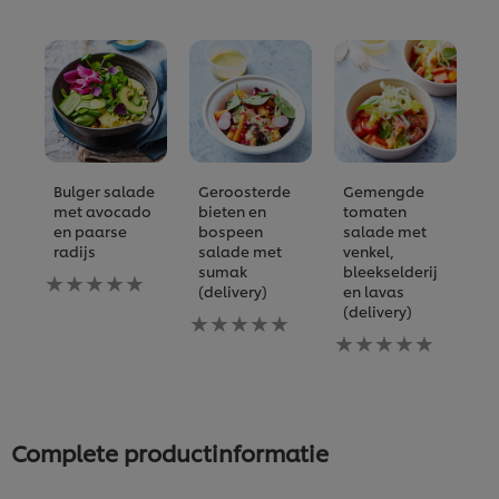
Bulger salade
Geroosterde
Gemengde
B
met avocado
bieten en
tomaten
m
en paarse
bospeen
salade met
e
radijs
salade met
venkel,
r
sumak
bleekselderij
(
Geen
(delivery)
en lavas
beoordelingen
G
(delivery)
ingediend
Geen
b
voor
beoordelingen
Geen
i
deze
ingediend
beoordelingen
vo
recipe
voor
ingediend
d
deze
voor
re
recipe
deze
recipe
Complete productinformatie