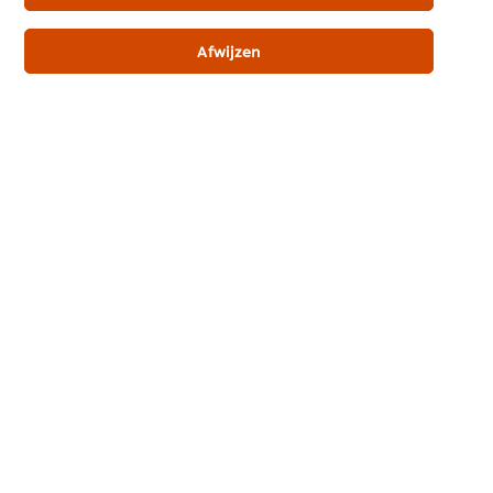
Vegetarisch
Afwijzen
Glutenvrij
Productinformatie
Gebruiksinformatie
Gerelateerde producten