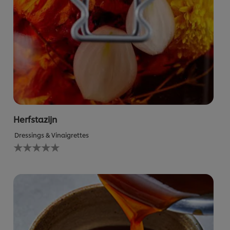
Herfstazijn
Dressings & Vinaigrettes
Geen
beoordelingen
ingediend
voor
deze
recipe