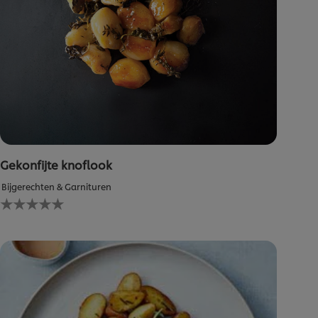
Gekonfijte knoflook
Bijgerechten & Garnituren
Geen
beoordelingen
ingediend
voor
deze
recipe