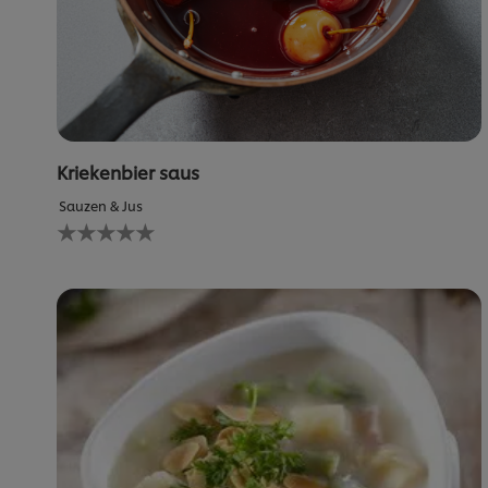
Kriekenbier saus
Sauzen & Jus
Geen
beoordelingen
ingediend
voor
deze
recipe