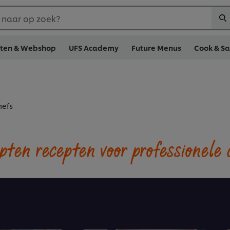
 naar op zoek?
cten & Webshop
UFS Academy
Future Menus
Cook & S
hefs
pten recepten voor professionele 