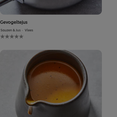
Gevogeltejus
Sauzen & Jus
Vlees
Geen
beoordelingen
ingediend
voor
deze
recipe