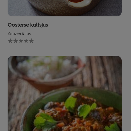
Oosterse kalfsjus
Sauzen & Jus
Geen
beoordelingen
ingediend
voor
deze
recipe