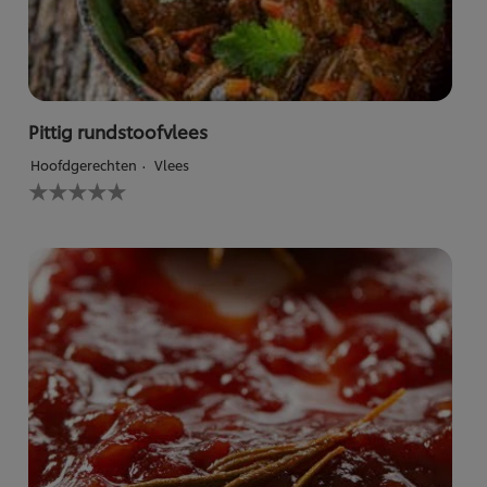
Pittig rundstoofvlees
Hoofdgerechten
Vlees
Geen
beoordelingen
ingediend
voor
deze
recipe