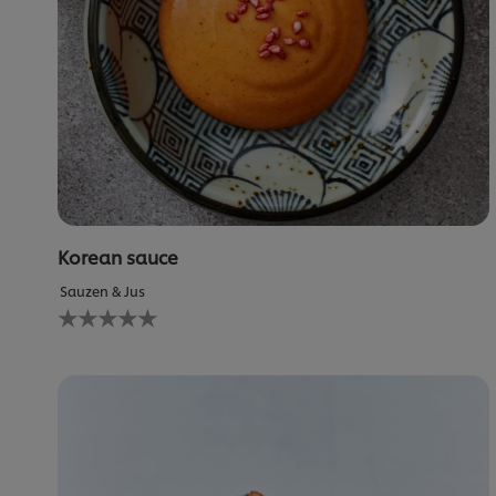
Korean sauce
Sauzen & Jus
Geen
beoordelingen
ingediend
voor
deze
recipe