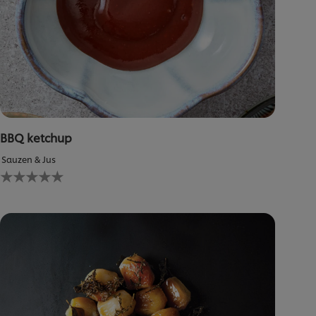
BBQ ketchup
Sauzen & Jus
Geen
beoordelingen
ingediend
voor
deze
recipe