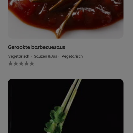
Gerookte barbecuesaus
Vegetarisch
Sauzen & Jus
Vegetarisch
Geen
beoordelingen
ingediend
voor
deze
recipe