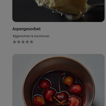
Aspergesorbet
Bijgerechten & Garnituren
Geen
beoordelingen
ingediend
voor
deze
recipe