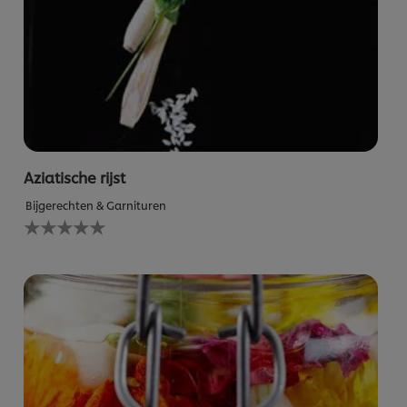
Aziatische rijst
Bijgerechten & Garnituren
Geen
beoordelingen
ingediend
voor
deze
recipe