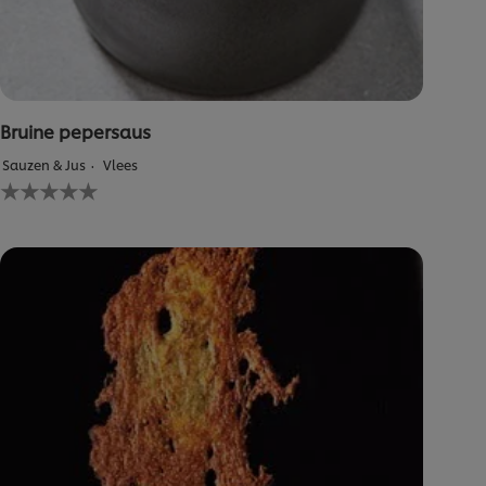
Bruine pepersaus
Sauzen & Jus
Vlees
Geen
beoordelingen
ingediend
voor
deze
recipe