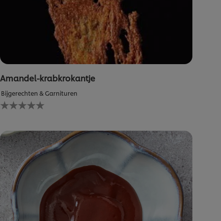
Amandel-krabkrokantje
Bijgerechten & Garnituren
Geen
beoordelingen
ingediend
voor
deze
recipe