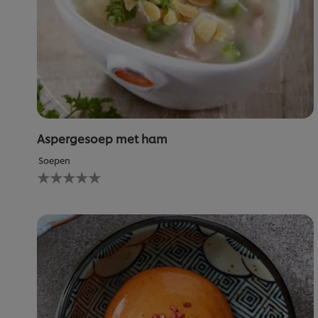
Aspergesoep met ham
Soepen
Geen
beoordelingen
ingediend
voor
deze
recipe