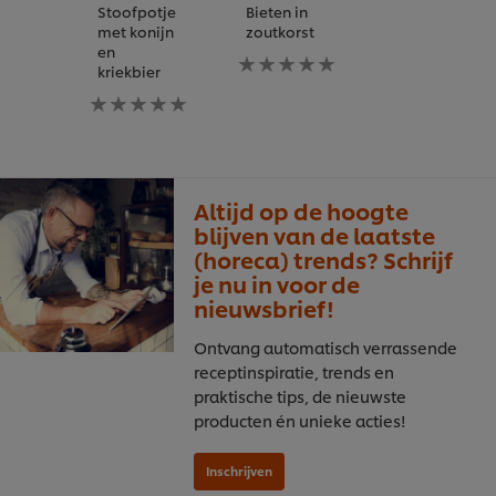
Stoofpotje
Bieten in
met konijn
zoutkorst
en
Geen
kriekbier
beoordelingen
Geen
ingediend
beoordelingen
voor
ingediend
deze
voor
recipe
deze
recipe
Altijd op de hoogte
blijven van de laatste
(horeca) trends? Schrijf
je nu in voor de
nieuwsbrief!
Ontvang automatisch verrassende
receptinspiratie, trends en
praktische tips, de nieuwste
producten én unieke acties!