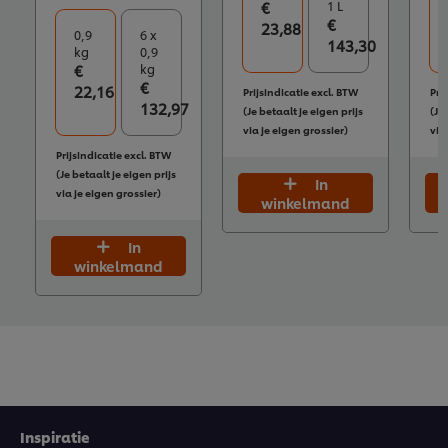
€
1 L
€
23,88
0,9
6 x
143,30
kg
0,9
€
kg
€
22,16
Prijsindicatie excl. BTW
Pri
132,97
(Je betaalt je eigen prijs
(Je
via je eigen grossier)
via
Prijsindicatie excl. BTW
(Je betaalt je eigen prijs
In
via je eigen grossier)
winkelmand
In
winkelmand
Inschrijven
Inspiratie