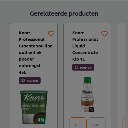
Gerelateerde producten
Knorr
Knorr
K
Professional
Professional
P
Groentebouillon
Liquid
I
authentiek
Concentrate
F
poeder
Kip 1L
C
opbrengst
24
PUNTEN
45L
22
PUNTEN
1 l
6 x