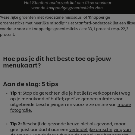
‘Vezelrijke groenten met voedzame misosaus’ of ‘Knapperige
groentesticks met heerlijke misodip’? Het Stanford-onderzoek liet een fikse
voorkeur voor de knapperige groentesticks zien: 33,1 procent resp. 22,3
procent.
Hoe pas je dit het beste toe op jouw
menukaart?
Aan de slag: 5 tips
Tip 1:
Stop de gerechten die je het liefst verkoopt niet weg
op je menukaart of buffet; geef ze
genoeg ruimte
voor
uitgebreide beschrijvingen en voorzie ze online van
mooie
fotografie.
Tip 2
:
Beschrijf de gezonde keuze niet als gezond, maar
geef juist aandacht aan een
verleidelijke omschrijving van
de smaak
. Leg de focus dus op de smaak van het gerecht,