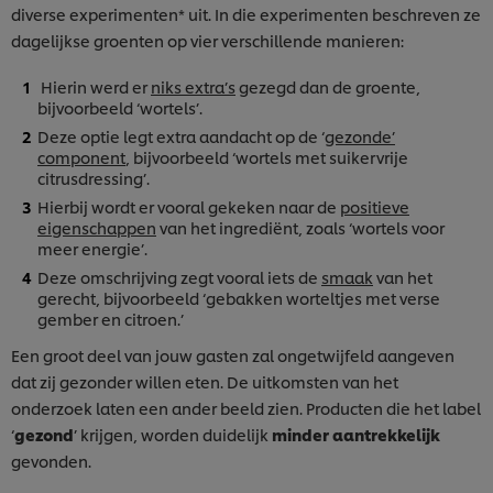
diverse experimenten* uit. In die experimenten beschreven ze
dagelijkse groenten op vier verschillende manieren:
Hierin werd er
niks extra’s
gezegd dan de groente,
bijvoorbeeld ‘wortels’.
Deze optie legt extra aandacht op de ‘
gezonde’
component
, bijvoorbeeld ‘wortels met suikervrije
citrusdressing’.
Hierbij wordt er vooral gekeken naar de
positieve
eigenschappen
van het ingrediënt, zoals ‘wortels voor
meer energie’.
Deze omschrijving zegt vooral iets de
smaak
van het
gerecht, bijvoorbeeld ‘gebakken worteltjes met verse
gember en citroen.’
Een groot deel van jouw gasten zal ongetwijfeld aangeven
dat zij gezonder willen eten. De uitkomsten van het
onderzoek laten een ander beeld zien. Producten die het label
‘
gezond
’ krijgen, worden duidelijk
minder aantrekkelijk
gevonden.