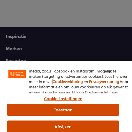
Wij en geselecteerde derde partijen gebruiken cookies
en vergelijkbare technieken om persoonsgegevens te
verzamelen en te verwerken, waaronder jouw IP-adres,
apparaattype, surfgedrag en unieke
Inspiratie
identificatiegegevens. Sommige hiervan zijn strikt
noodzakelijke cookies die vereist zijn om de website te
Merken
laten functioneren. We gebruiken ook optionele cookies
van onszelf en derden om de prestaties van onze
Recepten
website te analyseren (prestatiecookies) en om gerichte
advertenties en functies voor het delen op sociale
media, zoals Facebook en Instagram, mogelijk te
Producten & Webshop
maken (targeting of advertenties cookies). Lees hierover
meer in onze
Cookieverklaring
en
Privacyverklaring
Voor
UFS Academy
meer informatie en om jouw voorkeuren op elk gewenst
moment aan te passen, klik op Cookie-instellingen.
Future Menus
Cookie-instellingen
Cook & Save
Toestaan
Contact
Afwijzen