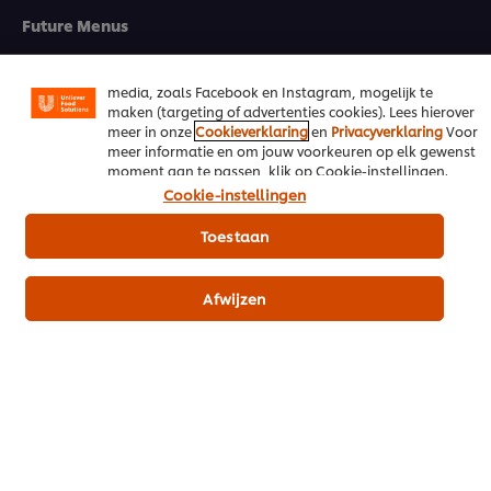
laten functioneren. We gebruiken ook optionele cookies
Future Menus
van onszelf en derden om de prestaties van onze
website te analyseren (prestatiecookies) en om gerichte
Cook & Save
advertenties en functies voor het delen op sociale
media, zoals Facebook en Instagram, mogelijk te
maken (targeting of advertenties cookies). Lees hierover
Contact
meer in onze
Cookieverklaring
en
Privacyverklaring
Voor
meer informatie en om jouw voorkeuren op elk gewenst
moment aan te passen, klik op Cookie-instellingen.
Inschrijven nieuwsbrief
Cookie-instellingen
Cookie-instellingen
Toestaan
Selecteer je land
Afwijzen
Contact
Voorwaarden
Privacyverklaring
Cookieverklaring
Webshop voorwaarden