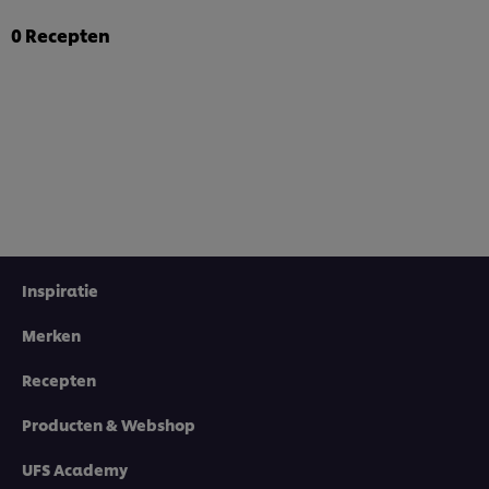
0
Recepten
Inspiratie
Merken
Recepten
Wij en geselecteerde derde partijen gebruiken cookies
en vergelijkbare technieken om persoonsgegevens te
verzamelen en te verwerken, waaronder jouw IP-adres,
Producten & Webshop
apparaattype, surfgedrag en unieke
identificatiegegevens. Sommige hiervan zijn strikt
UFS Academy
noodzakelijke cookies die vereist zijn om de website te