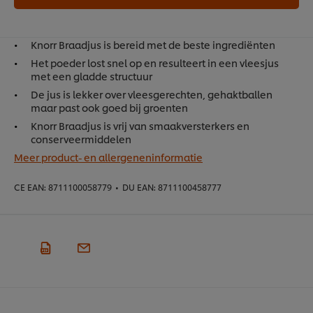
Knorr Braadjus is bereid met de beste ingrediënten
Het poeder lost snel op en resulteert in een vleesjus
met een gladde structuur
De jus is lekker over vleesgerechten, gehaktballen
maar past ook goed bij groenten
Knorr Braadjus is vrij van smaakversterkers en
conserveermiddelen
Meer product- en allergeneninformatie
CE EAN:
8711100058779
•
DU EAN:
8711100458777