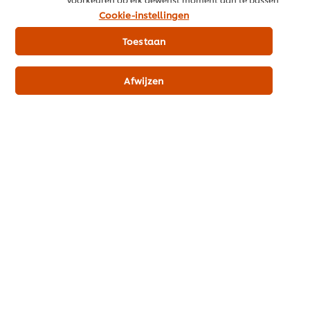
klik op Cookie-instellingen.
Additieven
Cookie-instellingen
vrij van toegevoegde smaakversterker (o.a. msg)
Toestaan
vrij van kunstmatige bewaarmiddelen
Afwijzen
Allergenen
bevat selderij
Productinformatie
Gebruiksinformatie