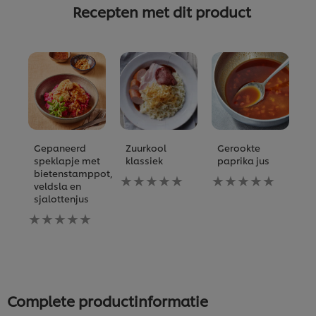
Recepten met dit product
Gepaneerd
Zuurkool
Gerookte
P
speklapje met
klassiek
paprika jus
z
bietenstamppot,
e
Geen
Geen
veldsla en
e
beoordelingen
beoordelingen
sjalottenjus
ingediend
ingediend
G
Geen
voor
voor
b
beoordelingen
deze
deze
i
ingediend
recipe
recipe
vo
voor
d
deze
re
recipe
Complete productinformatie