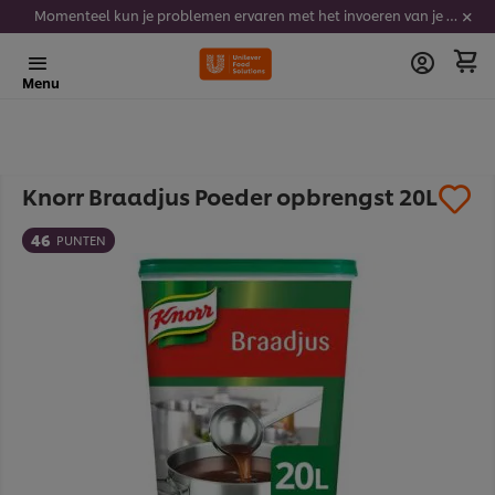
Momenteel kun je problemen ervaren met het invoeren van je stickercodes. We werken er hard aan om dit op te lossen.
Menu
Knorr Braadjus Poeder opbrengst 20L
46
PUNTEN