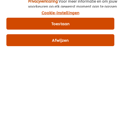
Privacyverklaring
Voor meer informatie en om jouw
voorkeuren op elk gewenst moment aan te passen,
klik op Cookie-instellingen.
Cookie-instellingen
Allergenen
Toestaan
bevat melk
bevat ei
Afwijzen
Dieet informatie
Glutenvrij
Productinformatie
Gebruiksinformatie