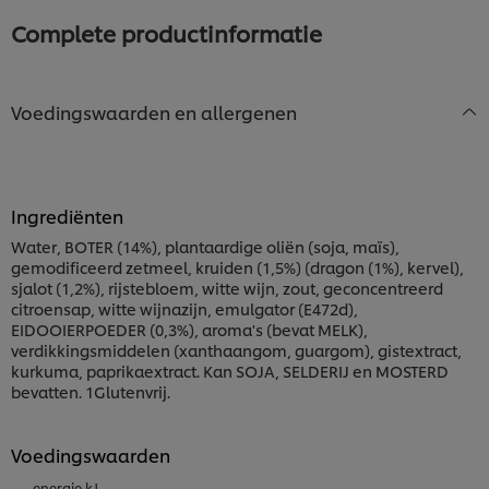
recipe
Complete productinformatie
Voedingswaarden en allergenen
Ingrediënten
Water, BOTER (14%), plantaardige oliën (soja, maïs),
gemodificeerd zetmeel, kruiden (1,5%) (dragon (1%), kervel),
sjalot (1,2%), rijstebloem, witte wijn, zout, geconcentreerd
citroensap, witte wijnazijn, emulgator (E472d),
EIDOOIERPOEDER (0,3%), aroma's (bevat MELK),
verdikkingsmiddelen (xanthaangom, guargom), gistextract,
kurkuma, paprikaextract. Kan SOJA, SELDERIJ en MOSTERD
bevatten. 1Glutenvrij.
Voedingswaarden
energie kJ