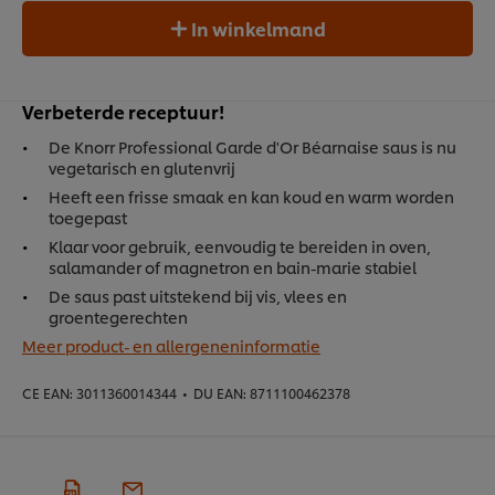
In winkelmand
Verbeterde receptuur!
De Knorr Professional Garde d'Or Béarnaise saus is nu
vegetarisch en glutenvrij
Heeft een frisse smaak en kan koud en warm worden
toegepast
Klaar voor gebruik, eenvoudig te bereiden in oven,
salamander of magnetron en bain-marie stabiel
De saus past uitstekend bij vis, vlees en
groentegerechten
Meer product- en allergeneninformatie
CE EAN:
3011360014344
•
DU EAN:
8711100462378