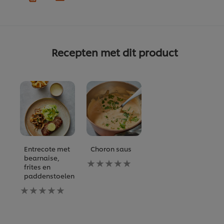
Recepten met dit product
Entrecote met
Choron saus
bearnaise,
Geen
frites en
beoordelingen
paddenstoelen
ingediend
Geen
voor
beoordelingen
deze
ingediend
recipe
voor
deze