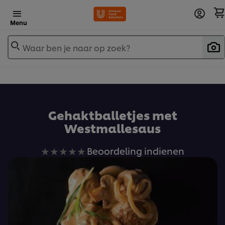
Menu
Waar ben je naar op zoek?
Gehaktballetjes met
Westmallesaus
Geen
Beoordeling indienen
beoordelingen
ingediend
voor
deze
recipe