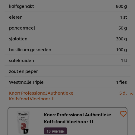
kalfsgehakt
800 g
eieren
1 st
paneermeel
50 g
sjalotten
300 g
basilicum gesneden
100 g
satékruiden
1 tl
zout en peper
Westmalle Triple
1 fles
Knorr Professional Authentieke
5 dl
Kalfsfond Vloeibaar 1L
Knorr Professional Authentieke
Kalfsfond Vloeibaar 1L
13
PUNTEN