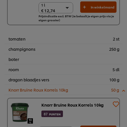
1 l
1 l
In winkelmand
€ 12,74
€ 12,74
Prijsindicatie excl. BTW (Je betaalt je eigen prijs via je
5 x 1L
eigen grossier)
€ 63,69
tomaten
2 st
champignons
250 g
boter
room
5 dl
dragon blaadjes vers
100 g
Knorr Bruine Roux Korrels 10kg
50 g
Knorr Bruine Roux Korrels 10kg
87
PUNTEN