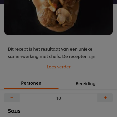
Dit recept is het resultaat van een unieke
samenwerking met chefs. De recepten zijn
gebundeld onder de naam M.E.P. oftewel “Mise
Lees verder
en Place”. Recepten door chefs voor chefs.
...
Personen
Bereiding
−
+
Saus