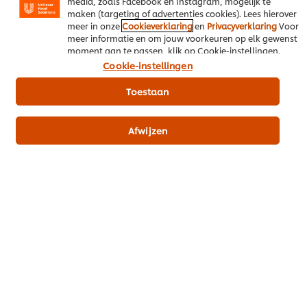
media, zoals Facebook en Instagram, mogelijk te
maken (targeting of advertenties cookies). Lees hierover
Voeg alle UFS producten toe aan je winkelmand
meer in onze
Cookieverklaring
en
Privacyverklaring
Voor
meer informatie en om jouw voorkeuren op elk gewenst
moment aan te passen, klik op Cookie-instellingen.
Mise en Place
Sauzen & Jus
Vlees
Cookie-instellingen
Toestaan
Afwijzen
Wees de eerste om te beoordelen.
Beoordeling indienen