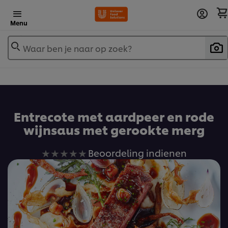
Menu
Waar ben je naar op zoek?
Entrecote met aardpeer en rode
wijnsaus met gerookte merg
Geen
Beoordeling indienen
beoordelingen
ingediend
voor
deze
recipe