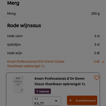
Merg
Merg
200 g
Rode wijnsaus
rode uien
3 st
sjalotjes
3 st
rode wijn
3 dl
Knorr Professional d’Or Demi-Glace
3 dl
Vloeibaar opbrengst 1L
Knorr Professional d’Or Demi-
Glace Vloeibaar opbrengst 1L
7
PUNTEN
1 l
1 l
In winkelmand
€ 6,77
€ 6,77