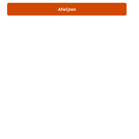
Beoordeling indienen
Afwijzen
Download PDF
Email
Misschien ook interessant
Alle recepten (1138)