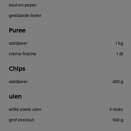
zout en peper
geklaarde boter
Puree
aardpeer
1 kg
creme fraiche
1 dl
Chips
aardpeer
400 g
uien
witte zoete uien
5 stuks
grof zeezout
500 g