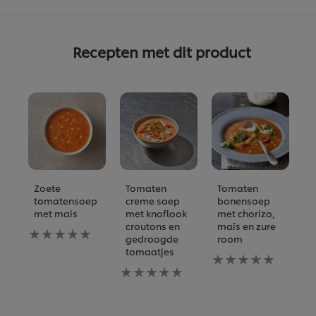
Recepten met dit product
Zoete
Tomaten
Tomaten
T
tomatensoep
creme soep
bonensoep
c
met mais
met knoflook
met chorizo,
G
croutons en
maïs en zure
Geen
b
gedroogde
room
beoordelingen
i
tomaatjes
ingediend
Geen
vo
voor
Geen
beoordelingen
d
deze
beoordelingen
ingediend
re
recipe
ingediend
voor
voor
deze