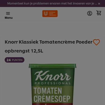
Momenteel kun je problemen ervaren met het invoeren van je stickercodes. We werken er hard aan om dit op te lossen.
Menu
Knorr Klassiek Tomatencrème Poeder
opbrengst 12,5L
24
PUNTEN