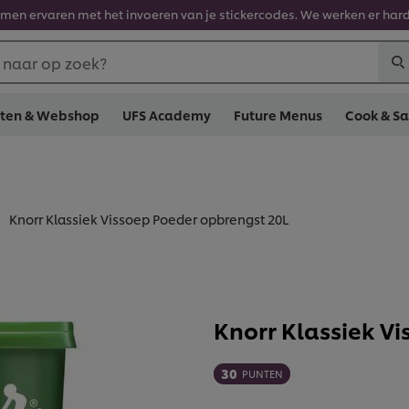
en ervaren met het invoeren van je stickercodes. We werken er hard
 naar op zoek?
cten & Webshop
UFS Academy
Future Menus
Cook & S
Knorr Klassiek Vissoep Poeder opbrengst 20L
Knorr Klassiek V
30
PUNTEN