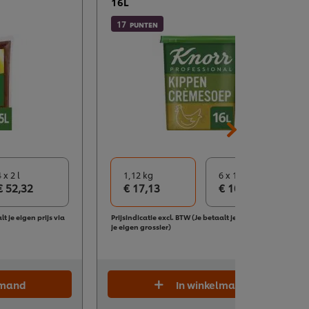
16L
17
PUNTEN
 x 2 l
1,12 kg
6 x 1,12 kg
€ 52,32
€ 17,13
€ 102,77
lt je eigen prijs via
Prijsindicatie excl. BTW (Je betaalt je eigen prijs via
je eigen grossier)
lmand
In winkelmand