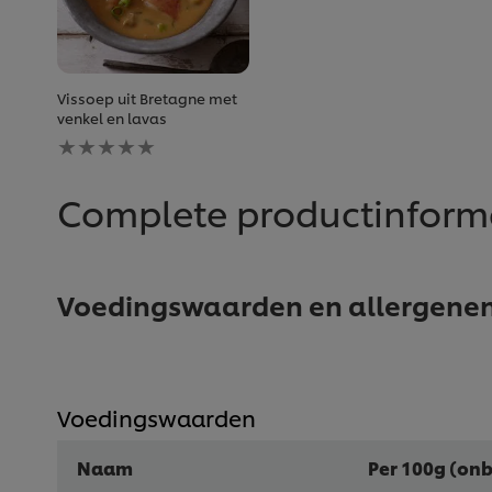
Vissoep uit Bretagne met
venkel en lavas
Geen
beoordelingen
ingediend
voor
Complete productinform
deze
recipe
Voedingswaarden en allergene
Voedingswaarden
Naam
Per 100g (onb