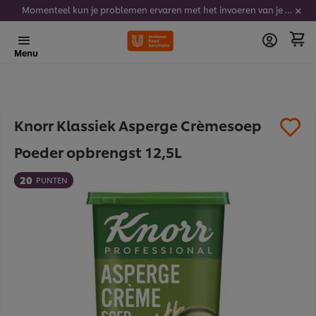
Momenteel kun je problemen ervaren met het invoeren van je stickercodes. We werken er hard aan om dit op te lossen.
Menu
Knorr Klassiek Asperge Crèmesoep
Poeder opbrengst 12,5L
20
PUNTEN