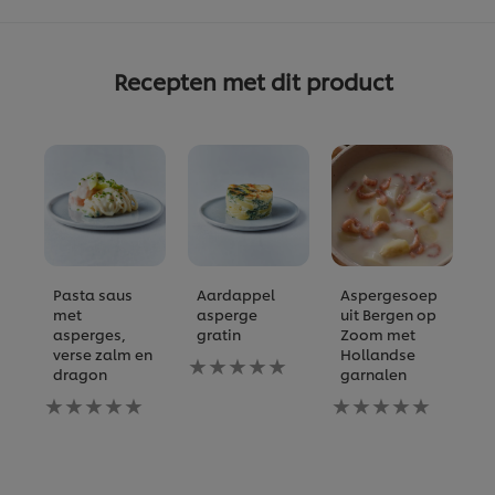
Recepten met dit product
Pasta saus
Aardappel
Aspergesoep
A
met
asperge
uit Bergen op
m
asperges,
gratin
Zoom met
a
verse zalm en
Hollandse
d
Geen
dragon
garnalen
beoordelingen
G
Geen
ingediend
Geen
b
beoordelingen
voor
beoordelingen
i
ingediend
deze
ingediend
vo
voor
recipe
voor
d
deze
deze
re