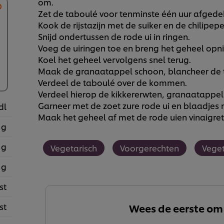
om.
Zet de taboulé voor tenminste één uur afgedek
Kook de rijstazijn met de suiker en de chilipepe
Snijd ondertussen de rode ui in ringen.
Voeg de uiringen toe en breng het geheel opn
Koel het geheel vervolgens snel terug.
Maak de granaatappel schoon, blancheer de tu
Verdeel de taboulé over de kommen.
Verdeel hierop de kikkererwten, granaatappel 
Garneer met de zoet zure rode ui en blaadjes m
dl
Maak het geheel af met de rode uien vinaigret
 g
 g
Vegetarisch
Voorgerechten
Veget
 g
st
st
Wees de eerste om