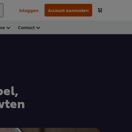
Inloggen
Account aanmaken
ave
Contact
el,
wten