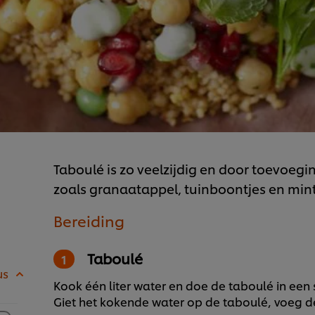
Taboulé is zo veelzijdig en door toevoegi
zoals granaatappel, tuinboontjes en min
Bereiding
Taboulé
us
Kook één liter water en doe de taboulé in een 
Giet het kokende water op de taboulé, voeg de