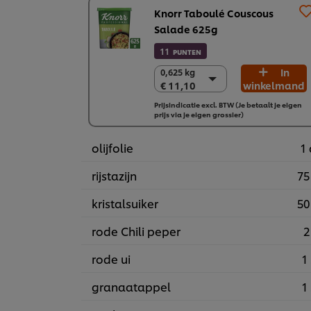
Knorr Taboulé Couscous
Salade 625g
11
PUNTEN
In
0,625 kg
0,625 kg
€ 11,10
winkelmand
€ 11,10
6 x 0,625 kg
Prijsindicatie excl. BTW (Je betaalt je eigen
prijs via je eigen grossier)
€ 66,58
olijfolie
1 
rijstazijn
75
kristalsuiker
50
rode Chili peper
2
rode ui
1 
granaatappel
1 