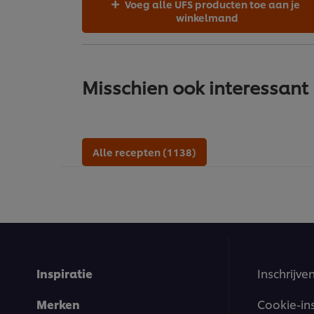
Voeg alle UFS producten toe aan je
winkelmand
Misschien ook interessant
Alle recepten (1138)
Inspiratie
Inschrijve
Merken
Cookie-in