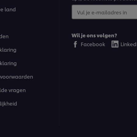
je land
Vul je e-mailadres in
Wil je ons volgen?
den
Facebook
Linked
klaring
klaring
voorwaarden
lde vragen
ijkheid