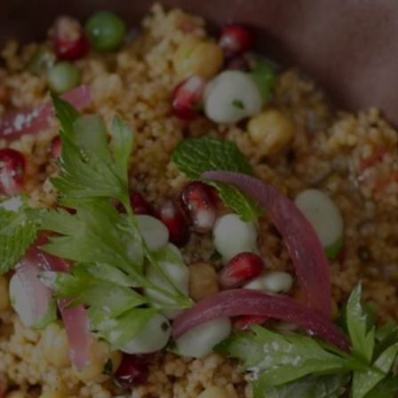
ingediend
voor
deze
recipe