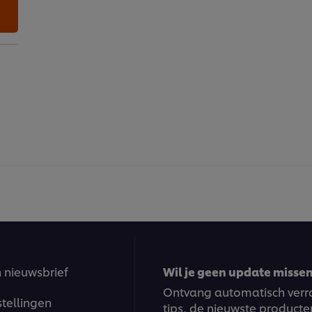
n nieuwsbrief
Wil je geen update missen?
Ontvang automatisch verra
stellingen
tips, de nieuwste producte