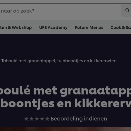
 naar op zoek?
cten & Webshop
UFS Academy
Future Menus
Cook & S
Taboulé met granaatappel, tuinboontjes en kikkererwten
boulé met granaatapp
nboontjes en kikkerer
Geen
Beoordeling indienen
beoordelingen