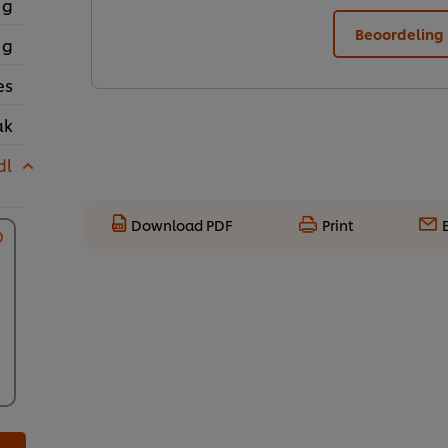
 g
Beoordeling 
 g
es
ak
dl
Download PDF
Print