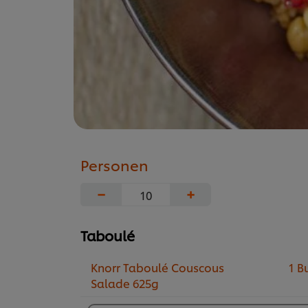
Personen
−
+
Taboulé
Knorr Taboulé Couscous
1 B
Salade 625g