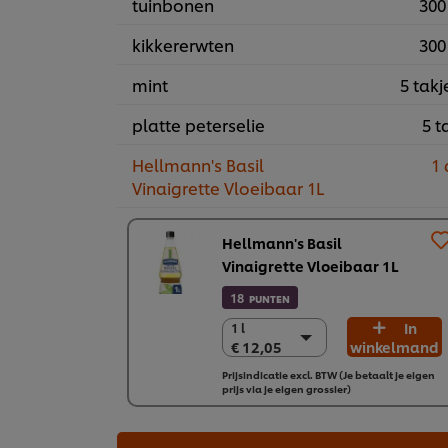
tuinbonen
300
kikkererwten
300
mint
5 takj
platte peterselie
5 t
Hellmann's Basil
1 
Vinaigrette Vloeibaar 1L
Hellmann's Basil
Vinaigrette Vloeibaar 1L
18
PUNTEN
In
1 l
1 l
€ 12,05
winkelmand
€ 12,05
6 x 1 L
Prijsindicatie excl. BTW (Je betaalt je eigen
prijs via je eigen grossier)
€ 72,31