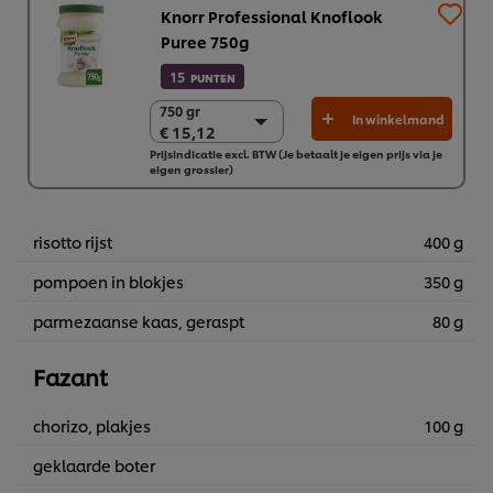
Knorr Professional Knoflook
Puree 750g
15
PUNTEN
750 gr
750 gr
In winkelmand
€ 15,12
€ 15,12
Prijsindicatie excl. BTW (Je betaalt je eigen prijs via je
2 x 750 gr
eigen grossier)
€ 30,23
risotto rijst
400 g
pompoen in blokjes
350 g
parmezaanse kaas, geraspt
80 g
Fazant
chorizo, plakjes
100 g
Wij en geselecteerde derde partijen gebruiken cookies en
geklaarde boter
vergelijkbare technieken om persoonsgegevens te