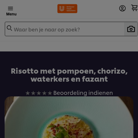
Menu
Waar ben je naar op zoek?
Risotto met pompoen, chorizo,
waterkers en fazant
Geen
Beoordeling indienen
beoordelingen
ingediend
voor
deze
recipe