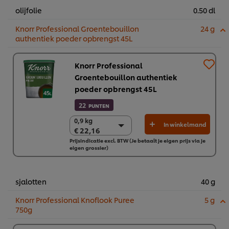
olijfolie
0.50 dl
Knorr Professional Groentebouillon
24 g
authentiek poeder opbrengst 45L
Knorr Professional
Groentebouillon authentiek
poeder opbrengst 45L
22
PUNTEN
0,9 kg
0,9 kg
In winkelmand
€ 22,16
€ 22,16
Prijsindicatie excl. BTW (Je betaalt je eigen prijs via je
6 x 0,9 kg
eigen grossier)
€ 132,97
sjalotten
40 g
Knorr Professional Knoflook Puree
5 g
750g