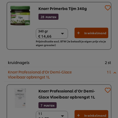
Knorr Primerba Tijm 340g
28
PUNTEN
340 gr
340 gr
In winkelmand
€ 14,66
€ 14,66
Prijsindicatie excl. BTW (Je betaalt je eigen prijs via je
2 x 340 gr
eigen grossier)
€ 29,32
kruidnagels
2 st
Knorr Professional d’Or Demi-Glace
1 l
Vloeibaar opbrengst 1L
Knorr Professional d’Or Demi-
Glace Vloeibaar opbrengst 1L
7
PUNTEN
1 l
1 l
In winkelmand