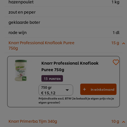
hazenpoulet
1 kg
zout en peper
geklaarde boter
rode wijn
1 dl
Knorr Professional Knoflook Puree
15 g
750g
Knorr Professional Knoflook
Puree 750g
15
PUNTEN
750 gr
750 gr
In winkelmand
€ 15,12
€ 15,12
Prijsindicatie excl. BTW (Je betaalt je eigen prijs via je
2 x 750 gr
eigen grossier)
€ 30,23
Knorr Primerba Tijm 340g
10 g