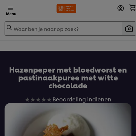
Menu
Waar ben je naar op zoek?
Hazenpeper met bloedworst en
pastinaakpuree met witte
chocolade
Geen
Beoordeling indienen
beoordelingen
ingediend
voor
deze