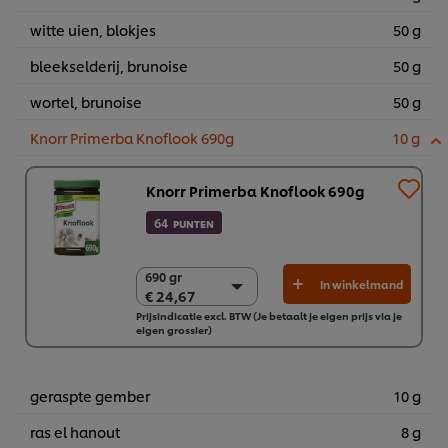
witte uien, blokjes
50 g
bleekselderij, brunoise
50 g
wortel, brunoise
50 g
Knorr Primerba Knoflook 690g
10 g
Knorr Primerba Knoflook 690g
64
PUNTEN
690 gr
690 gr
In winkelmand
€ 24,67
€ 24,67
Prijsindicatie excl. BTW (Je betaalt je eigen prijs via je
2 x 690 gr
eigen grossier)
€ 49,33
geraspte gember
10 g
ras el hanout
8 g