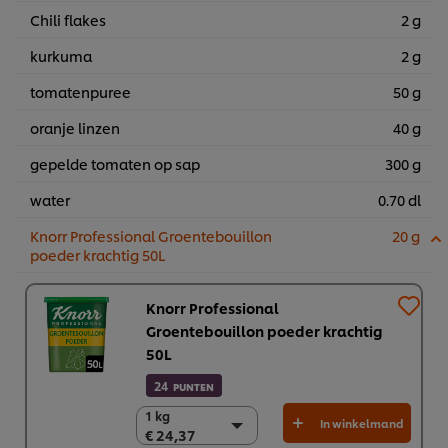
Chili flakes
2 g
kurkuma
2 g
tomatenpuree
50 g
oranje linzen
40 g
gepelde tomaten op sap
300 g
water
0.70 dl
Knorr Professional Groentebouillon
20 g
poeder krachtig 50L
Knorr Professional
Groentebouillon poeder krachtig
50L
24
PUNTEN
1 kg
1 kg
In winkelmand
€ 24,37
€ 24,37