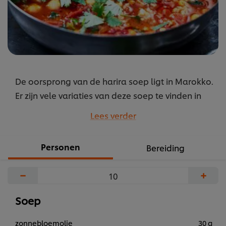
De oorsprong van de harira soep ligt in Marokko.
Er zijn vele variaties van deze soep te vinden in
Marokko en Algerije. De soep wordt traditioneel
Lees verder
tijdens de ramadan bij het verbreken van het
vasten gegeten.
Personen
Bereiding
...
−
+
Soep
zonnebloemolie
30 g