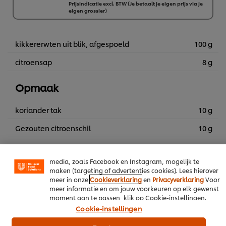
Prijsindicatie excl. BTW (Je betaalt je eigen prijs via je
6 x 1 kg
eigen grossier)
€ 146,21
kikkererwten uit blik, afgespoeld
100 g
citroensap
8 g
Wij en geselecteerde derde partijen gebruiken cookies en
vergelijkbare technieken om persoonsgegevens te
Opmaak
verzamelen en te verwerken, waaronder jouw IP-adres,
apparaattype, surfgedrag en unieke
identificatiegegevens. Sommige hiervan zijn strikt
koriander tak
10 g
noodzakelijke cookies die vereist zijn om de website te
laten functioneren. We gebruiken ook optionele cookies
Gezouten citroenschil
10 g
van onszelf en derden om de prestaties van onze
website te analyseren (prestatiecookies) en om gerichte
advertenties en functies voor het delen op sociale
Voeg alle UFS producten toe aan je winkelmand
media, zoals Facebook en Instagram, mogelijk te
maken (targeting of advertenties cookies). Lees hierover
meer in onze
Cookieverklaring
en
Privacyverklaring
Voor
meer informatie en om jouw voorkeuren op elk gewenst
Vegetarisch
Soepen
Hoofdgerechten
moment aan te passen, klik op Cookie-instellingen.
Cookie-instellingen