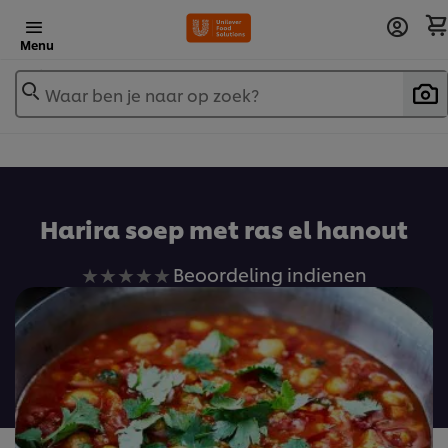
Menu
Waar ben je naar op zoek?
Harira soep met ras el hanout
Geen
Beoordeling indienen
beoordelingen
ingediend
voor
deze
recipe