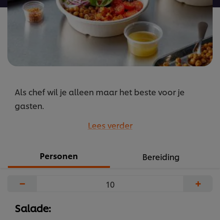
Als chef wil je alleen maar het beste voor je
gasten.
Dat geldt ook voor de gerechten van je
Lees verder
menukaart als je die voor bezorging aan wilt
bieden.
Personen
Bereiding
Met hier en daar een kleine aanpassing maak je
jouw bestsellers klaar voor delivery en takeaway.
−
+
...
Salade: