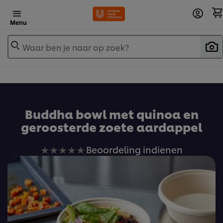
Menu
Waar ben je naar op zoek?
Buddha bowl met quinoa en
geroosterde zoete aardappel
Geen
Beoordeling indienen
beoordelingen
ingediend
voor
deze
recipe