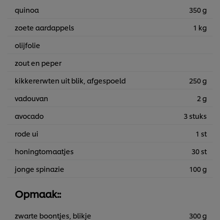
quinoa
350 g
zoete aardappels
1 kg
olijfolie
zout en peper
kikkererwten uit blik, afgespoeld
250 g
vadouvan
2 g
avocado
3 stuks
rode ui
1 st
honingtomaatjes
30 st
jonge spinazie
100 g
Opmaak::
zwarte boontjes, blikje
300 g