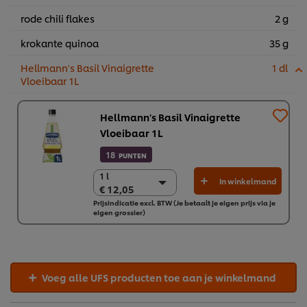
rode chili flakes
2 g
krokante quinoa
35 g
Hellmann's Basil Vinaigrette
1 dl
Vloeibaar 1L
Hellmann's Basil Vinaigrette
Vloeibaar 1L
18
PUNTEN
1 l
1 l
In winkelmand
€ 12,05
€ 12,05
Prijsindicatie excl. BTW (Je betaalt je eigen prijs via je
6 x 1 L
eigen grossier)
€ 72,31
Voeg alle UFS producten toe aan je winkelmand
Wij en geselecteerde derde partijen gebruiken cookies en