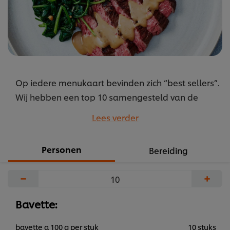
Op iedere menukaart bevinden zich “best sellers”.
Wij hebben een top 10 samengesteld van de
beste hardlopers. Dit is typisch zo’n gerecht dat
Lees verder
niet op de menukaart mag ontbreken.
...
Personen
Bereiding
−
+
Bavette:
bavette a 100 g per stuk
10 stuks