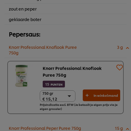
zout en peper
geklaarde boter
Pepersaus:
Knorr Professional Knoflook Puree
3 g
750g
Knorr Professional Knoflook
Puree 750g
15
PUNTEN
750 gr
750 gr
In winkelmand
€ 15,12
€ 15,12
Prijsindicatie excl. BTW (Je betaalt je eigen prijs via je
2 x 750 gr
eigen grossier)
€ 30,23
Knorr Professional Peper Puree 750g
15 g