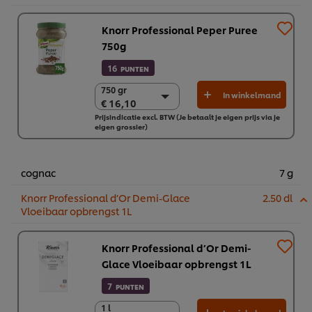
Knorr Professional Peper Puree
750g
16
PUNTEN
750 gr
750 gr
In winkelmand
€ 16,10
€ 16,10
Prijsindicatie excl. BTW (Je betaalt je eigen prijs via je
2 x 750 gr
eigen grossier)
€ 32,19
cognac
7 g
Knorr Professional d’Or Demi-Glace
2.50 dl
Vloeibaar opbrengst 1L
Knorr Professional d’Or Demi-
Glace Vloeibaar opbrengst 1L
7
PUNTEN
1 l
1 l