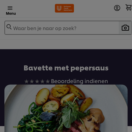
Menu
Waar ben je naar op zoek?
Bavette met pepersaus
Geen
Beoordeling indienen
beoordelingen
ingediend
voor
deze
recipe