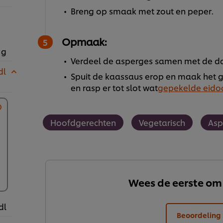
Breng op smaak met zout en peper.
Opmaak:
 g
Verdeel de asperges samen met de da
dl
Spuit de kaassaus erop en maak het g
en rasp er tot slot wat
gepekelde eido
Hoofdgerechten
Vegetarisch
Asp
Wees de eerste om
dl
Beoordeling 