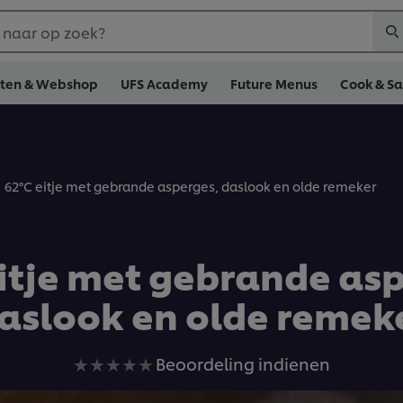
 naar op zoek?
cten & Webshop
UFS Academy
Future Menus
Cook & S
62°C eitje met gebrande asperges, daslook en olde remeker
itje met gebrande as
aslook en olde remek
Geen
Beoordeling indienen
beoordelingen