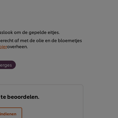
slook om de gepelde eitjes.
erecht af met de olie en de bloemetjes
oier
overheen.
erges
 te beoordelen.
indienen