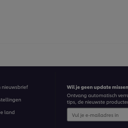
n nieuwsbrief
Wil je geen update missen?
Ontvang automatisch verra
stellingen
tips, de nieuwste producte
je land
Vul je e-mailadres in