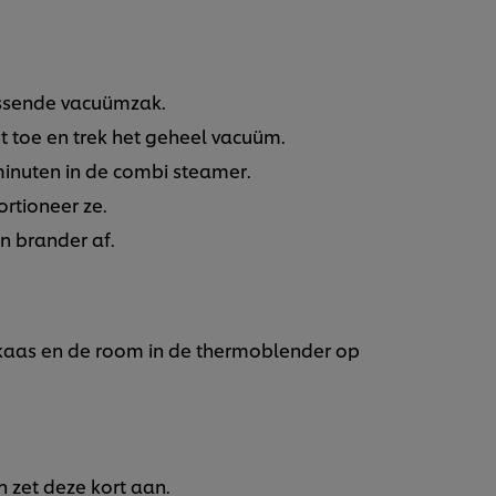
assende vacuümzak.
out toe en trek het geheel vacuüm.
minuten in de combi steamer.
rtioneer ze.
n brander af.
aas en de room in de thermoblender op
 zet deze kort aan.