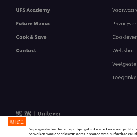
UFS Academy
Voorwaar
Future Menus
Privacyver
Cook & Save
Cookiever
Contact
Webshop 
Veelgeste
Toegankel
© 2026 Unilever Food Solut
Wij en geselecteerde derde partijen gebruiken cookies en vergelijkba
verwerken, waaronder jouw IP-adres, apparaattype, surfgedrag en unie