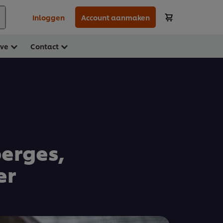
Inloggen
Account aanmaken
ave
Contact
perges,
er