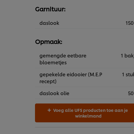
Garnituur:
daslook
150
Opmaak:
gemengde eetbare
1 bak
bloemetjes
gepekelde eidooier (M.E.P
1 stu
recept)
daslook olie
50
Voeg alle UFS producten toe aan je
winkelmand