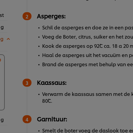
st
Asperges:
 g
Schil de asperges en doe ze in een p
Voeg de Boter, citrus, suiker en het z
 g
Kook de asperges op 92˚C ca. 18 a 20 
Haal de asperges uit het vacuüm en po
Brand de asperges met behulp van ee
Kaassaus:
Verwarm de kaassaus samen met de k
80˚C.
Garnituur:
 g
Smelt de boter voeg de daslook toe en