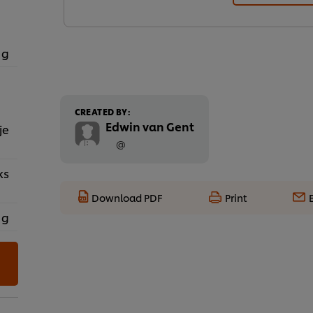
 g
CREATED BY:
Edwin van Gent
je
@
ks
Download PDF
Print
 g