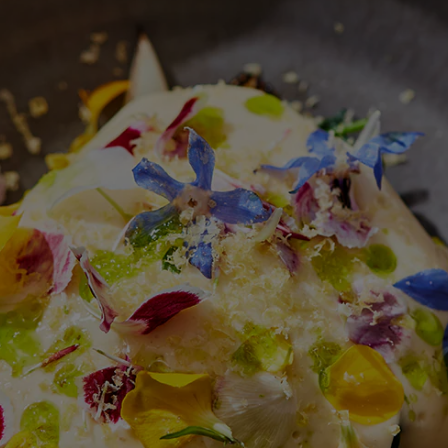
ingediend
voor
deze
recipe