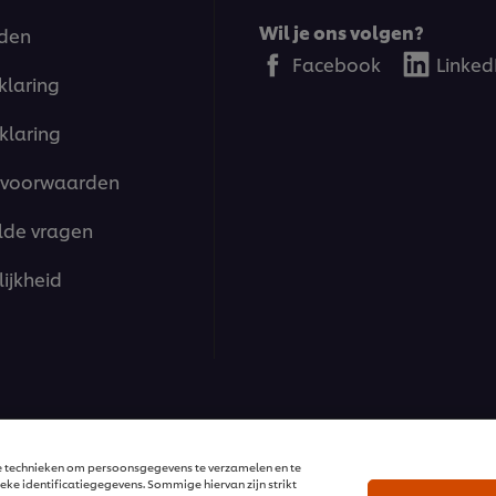
Wil je ons volgen?
den
Facebook
Linked
klaring
klaring
voorwaarden
lde vragen
ijkheid
ions | Alle rechten voorbehouden
re technieken om persoonsgegevens te verzamelen en te
ke identificatiegegevens. Sommige hiervan zijn strikt