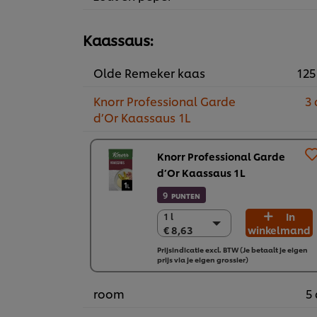
Kaassaus:
Olde Remeker kaas
125
Knorr Professional Garde
3 
d’Or Kaassaus 1L
Knorr Professional Garde
d’Or Kaassaus 1L
9
PUNTEN
In
1 l
1 l
€ 8,63
winkelmand
€ 8,63
6 x 1 L
Prijsindicatie excl. BTW (Je betaalt je eigen
prijs via je eigen grossier)
€ 51,78
room
5 