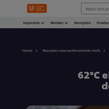
Waar ben je
Inspiratie
Merken
Recepten
Produ
Home
Recepten voor professionele chefs
62°C e
d