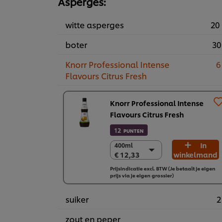
Asperges:
witte asperges
20 
boter
30
Knorr Professional Intense
6
Flavours Citrus Fresh
Knorr Professional Intense
Flavours Citrus Fresh
12
PUNTEN
In
400ml
400ml
€ 12,33
winkelmand
€ 12,33
6 x 400ml
Prijsindicatie excl. BTW (Je betaalt je eigen
prijs via je eigen grossier)
€ 73,95
suiker
2
zout en peper