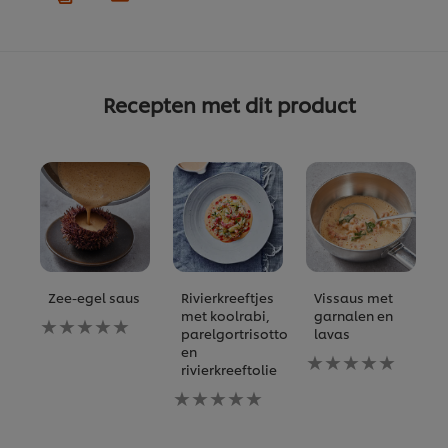
Recepten met dit product
Zee-egel saus
Rivierkreeftjes
Vissaus met
met koolrabi,
garnalen en
Geen
parelgortrisotto
lavas
beoordelingen
en
ingediend
Geen
rivierkreeftolie
voor
beoordelingen
deze
Geen
ingediend
recipe
beoordelingen
voor
ingediend
deze
voor
recipe