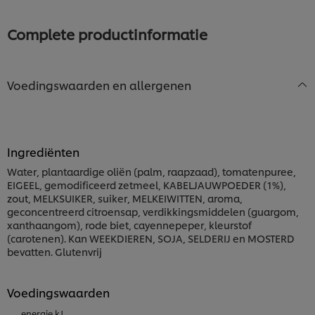
deze
recipe
Complete productinformatie
Voedingswaarden en allergenen
Ingrediënten
Water, plantaardige oliën (palm, raapzaad), tomatenpuree,
EIGEEL, gemodificeerd zetmeel, KABELJAUWPOEDER (1%),
zout, MELKSUIKER, suiker, MELKEIWITTEN, aroma,
geconcentreerd citroensap, verdikkingsmiddelen (guargom,
xanthaangom), rode biet, cayennepeper, kleurstof
(carotenen). Kan WEEKDIEREN, SOJA, SELDERIJ en MOSTERD
bevatten. Glutenvrij
Voedingswaarden
energie kJ