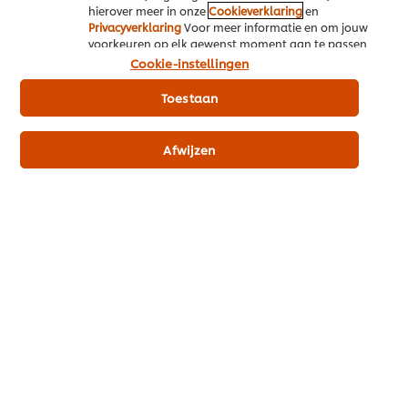
hierover meer in onze
Cookieverklaring
en
Privacyverklaring
Voor meer informatie en om jouw
voorkeuren op elk gewenst moment aan te passen,
Allergenen
klik op Cookie-instellingen.
Cookie-instellingen
bevat vis
Toestaan
bevat melk
bevat ei
Afwijzen
Dieet informatie
Vegetarisch
Glutenvrij
Productinformatie