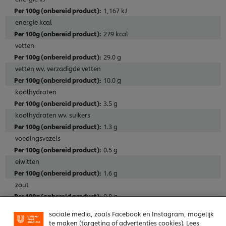
1,167 kJ
energie kcal
279 kcal
vetten
29.0 g
vetten wv. verzadigde vetten
10.0 g
koolhydraten
3.5 g
koolhydraten wv. suikers
Wij en geselecteerde derde partijen gebruiken cookies
1.3 g
en vergelijkbare technieken om persoonsgegevens te
voedingsvezels
verzamelen en te verwerken, waaronder jouw IP-
0.5 g
adres, apparaattype, surfgedrag en unieke
identificatiegegevens. Sommige hiervan zijn strikt
eiwitten
noodzakelijke cookies die vereist zijn om de website te
1.6 g
laten functioneren. We gebruiken ook optionele
zout
cookies van onszelf en derden om de prestaties van
onze website te analyseren (prestatiecookies) en om
0.8 g
gerichte advertenties en functies voor het delen op
Download uitgebreide productspecificatie (pdf)
sociale media, zoals Facebook en Instagram, mogelijk
te maken (targeting of advertenties cookies). Lees