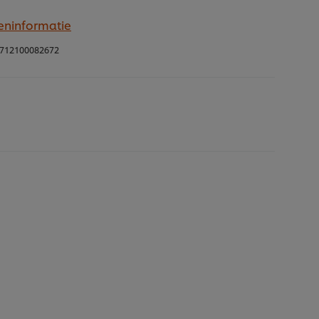
eninformatie
712100082672