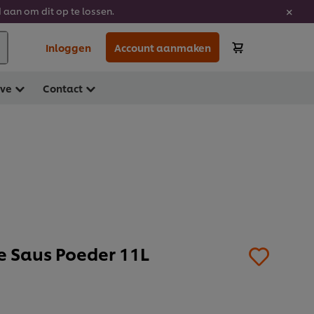
 aan om dit op te lossen.
Inloggen
Account aanmaken
ave
Contact
e Saus Poeder 11L