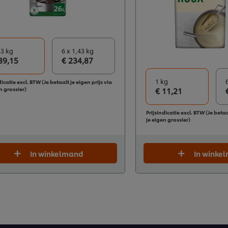
43 kg
6 x 1,43 kg
39,15
€ 234,87
1 kg
dicatie excl. BTW (Je betaalt je eigen prijs via
n grossier)
€ 11,21
Prijsindicatie excl. BTW (Je betaa
je eigen grossier)
In winkelmand
In winke