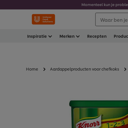
Momenteel kun je problem
Waar ben je
Inspiratie
Merken
Recepten
Produ
Home
Aardappelproducten voor chefkoks