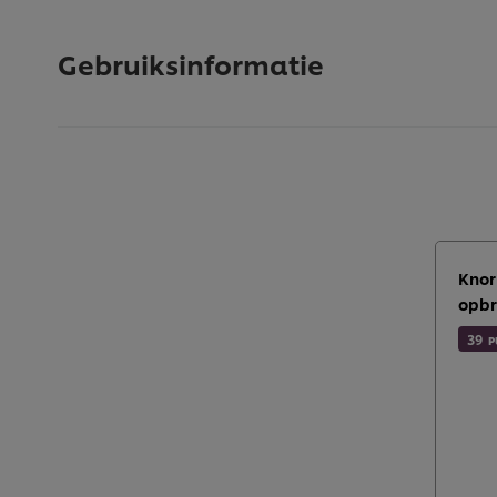
Gebruiksinformatie
Knor
opbr
39
P