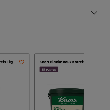
rels 1kg
Knorr Blanke Roux Korrels 10kg
85
PUNTEN