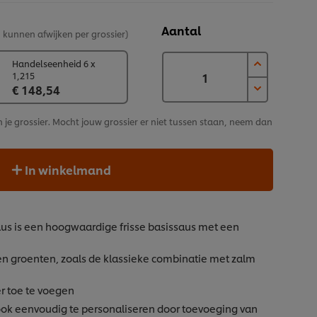
Aantal
en kunnen afwijken per grossier)
Handelseenheid 6 x
1,215
€ 148,54
n je grossier. Mocht jouw grossier er niet tussen staan, neem dan
In winkelmand
aus is een hoogwaardige frisse basissaus met een
 en groenten, zoals de klassieke combinatie met zalm
r toe te voegen
ook eenvoudig te personaliseren door toevoeging van