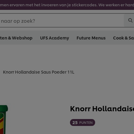
en ervaren met het invoeren van je stickercodes. We werken er hard
 naar op zoek?
cten & Webshop
UFS Academy
Future Menus
Cook & S
Knorr Hollandaise Saus Poeder 11L
Knorr Hollandais
25
PUNTEN