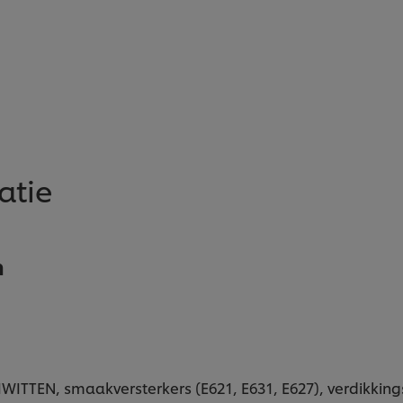
atie
n
TEN, smaakversterkers (E621, E631, E627), verdikkingsm