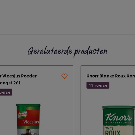
Gerelateerde producten
r Vleesjus Poeder
Knorr Blanke Roux Kor
engst 26L
11
PUNTEN
UNTEN