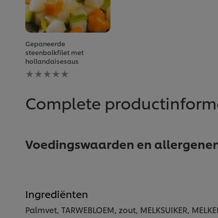
Gepaneerde
steenbolkfilet met
hollandaisesaus
Geen
beoordelingen
ingediend
voor
Complete productinform
deze
recipe
Voedingswaarden en allergene
Ingrediënten
Palmvet, TARWEBLOEM, zout, MELKSUIKER, MELKEIWIT