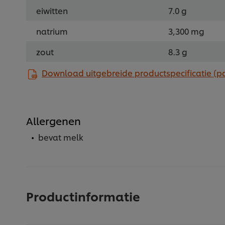
eiwitten
7.0 g
natrium
3,300 mg
zout
8.3 g
Download uitgebreide productspecificatie (p
Allergenen
bevat melk
Productinformatie