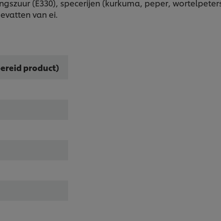
gszuur (E330), specerijen (kurkuma, peper, wortelpeters
bevatten van ei.
ereid product)