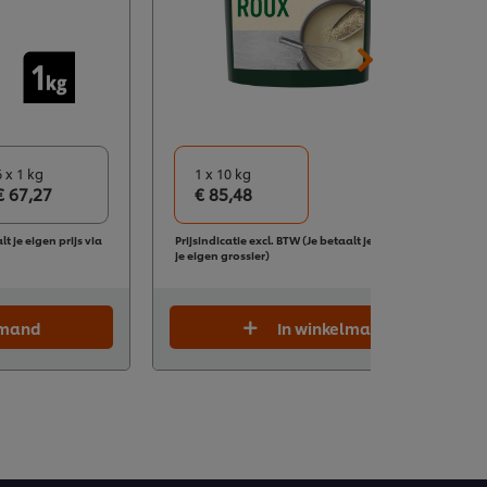
6 x 1 kg
1 x 10 kg
€ 67,27
€ 85,48
lt je eigen prijs via
Prijsindicatie excl. BTW (Je betaalt je eigen prijs via
je eigen grossier)
lmand
In winkelmand