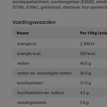
aardappelzetmeel, zuurteregelaar (E262ii), voedin
(E150c, E160c), gistextract, dextrose. Kan sporen 
Voedingswaarden
Naam
Per 100g (onb
energie kJ
2,300 kJ
energie kcal
550 kcal
vetten
45.0 g
vetten wv. verzadigde vetten
30.0 g
koolhydraten
31.0 g
koolhydraten wv. suikers
4.5 g
voedingsvezels
3.0 g