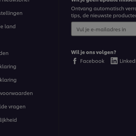
Ontvang automatisch verra
stellingen
tips, de nieuwste producte
je land
Vul je e-mailadres in
Wil je ons volgen?
den
Facebook
Linked
klaring
klaring
voorwaarden
lde vragen
ijkheid