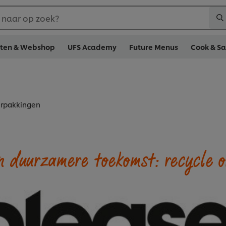
 naar op zoek?
cten & Webshop
UFS Academy
Future Menus
Cook & S
erpakkingen
n duurzamere toekomst: recycle o