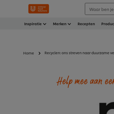
Waar ben je
Inspiratie
Merken
Recepten
Produ
Recyclen: ons streven naar duurzame v
Home
Help mee aan ee