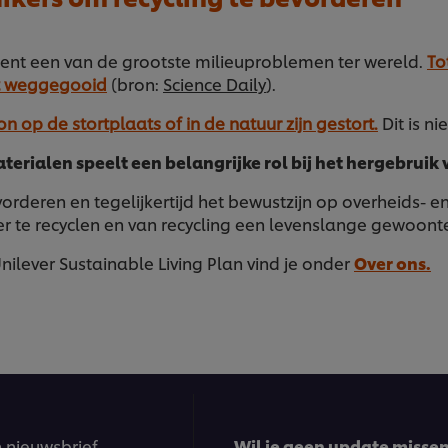
oment een van de grootste milieuproblemen ter wereld.
To
dt weggegooid
(bron:
Science Daily
).
ton op de stortplaats of in de natuur zijn gestort.
Dit is ni
erialen speelt een belangrijke rol bij het hergebruik
vorderen en tegelijkertijd het bewustzijn op overheids-
 te recyclen en van recycling een levenslange gewoont
ilever Sustainable Living Plan vind je onder
Over ons.
n nieuwsbrief
Wil je geen update missen?