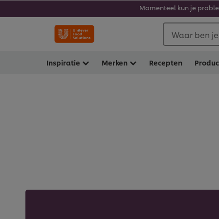
Momenteel kun je problem
Waar ben je
Inspiratie
Merken
Recepten
Produ