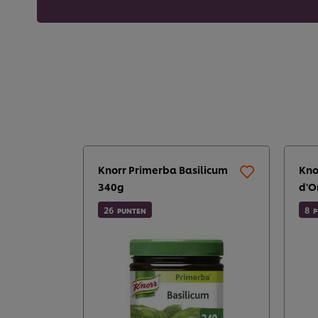
Knorr Primerba Basilicum
Kno
340g
d'O
26
8
PUNTEN
P