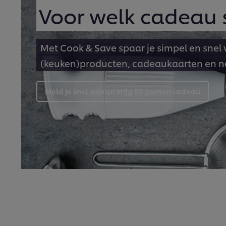
Voor welk cadeau s
Met Cook & Save spaar je simpel en snel
(keuken)producten, cadeaukaarten en n
Meld je snel aan en krijg 50 punten cadeau