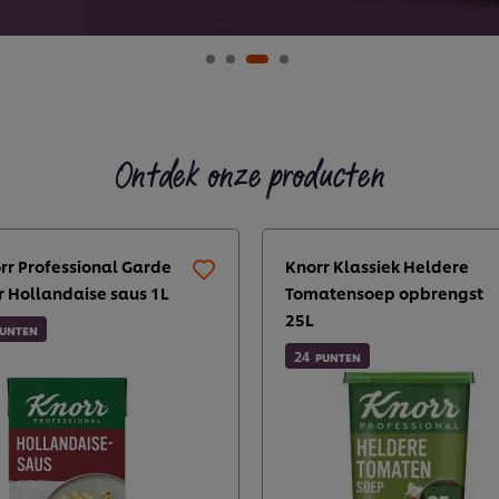
Ontdek onze producten
rr Professional Garde
Knorr Klassiek Heldere
r Hollandaise saus 1L
Tomatensoep opbrengst
25L
UNTEN
24
PUNTEN