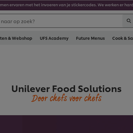
en ervaren met het invoeren van je stickercodes. We werken er hard
 naar op zoek?
cten & Webshop
UFS Academy
Future Menus
Cook & S
Unilever Food Solutions
Door chefs voor chefs