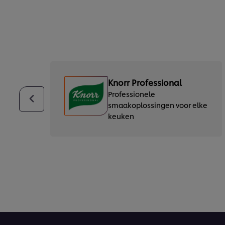
Knorr Professional
et
Professionele
ak
smaakoplossingen voor elke
keuken