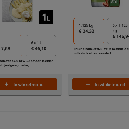
1,125 kg
6 x 1,125
€ 24,32
kg
€ 145,9
 l
6 x 1 L
 7,68
€ 46,10
Prijsindicatie excl. BTW (Je betaalt je 
prijs via je eigen grossier)
indicatie excl. BTW (Je betaalt je eigen
 via je eigen grossier)
In winkelmand
In winkelmand