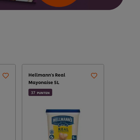
Hellmann's Real
Knorr Prof
Mayonaise 5L
Authentie
Vloeibaar
37
PUNTEN
12
PUNTEN