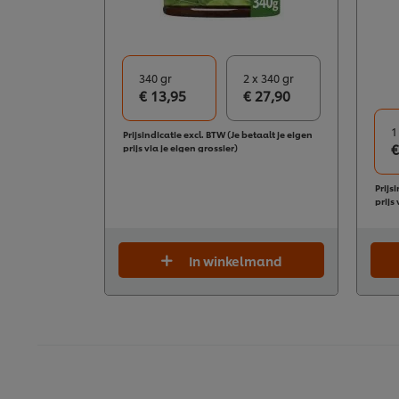
340 gr
2 x 340 gr
€ 13,95
€ 27,90
1
Prijsindicatie excl. BTW (Je betaalt je eigen
€
prijs via je eigen grossier)
Prijs
prijs
In winkelmand