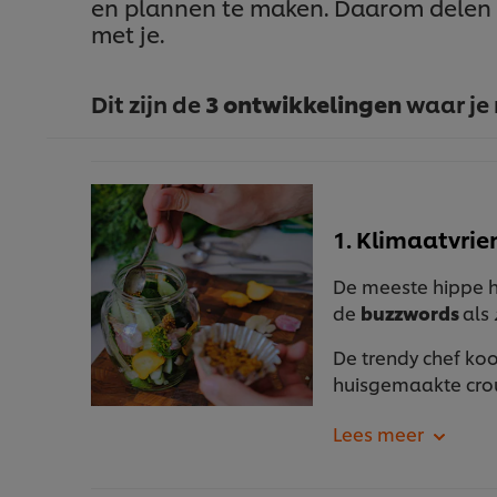
en plannen te maken. Daarom delen 
met je.
Dit zijn de
3 ontwikkelingen
waar je 
1. Klimaatvrie
De meeste hippe h
de
buzzwords
als
De trendy chef koo
huisgemaakte cro