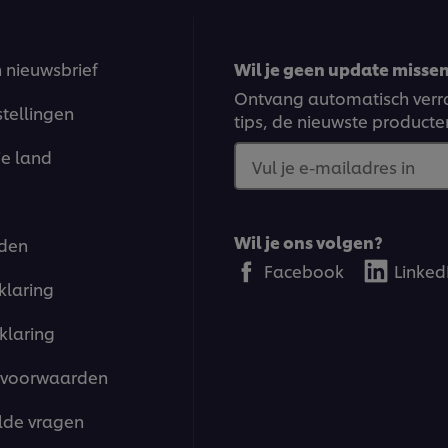
n nieuwsbrief
Wil je geen update missen?
Ontvang automatisch verra
stellingen
tips, de nieuwste producte
je land
Vul je e-mailadres in
Wil je ons volgen?
den
Facebook
Linked
klaring
klaring
voorwaarden
lde vragen