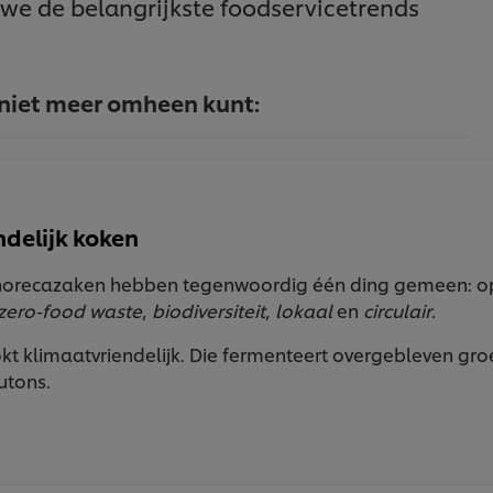
we de belangrijkste foodservicetrends
niet meer omheen kunt:
ndelijk koken
orecazaken hebben tegenwoordig één ding gemeen: op h
zero-food waste
,
biodiversiteit
,
lokaal
en
circulair.
kt klimaatvriendelijk. Die fermenteert overgebleven gro
utons.