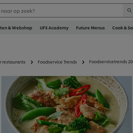
 naar op zoek?
cten & Webshop
UFS Academy
Future Menus
Cook & S
Foodservicetrends 2
r restaurants
Foodservice Trends