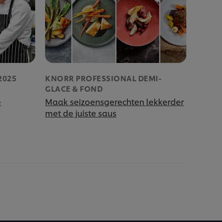
2025
KNORR PROFESSIONAL DEMI-
GLACE & FOND
e
Maak seizoensgerechten lekkerder
met de juiste saus