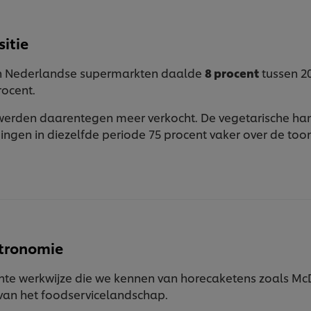
sitie
in Nederlandse supermarkten daalde
8 procent
tussen 20
rocent.
werden daarentegen meer verkocht. De vegetarische ha
ingen in diezelfde periode 75 procent vaker over de toonb
tronomie
ënte werkwijze die we kennen van horecaketens zoals McD
 van het foodservicelandschap.