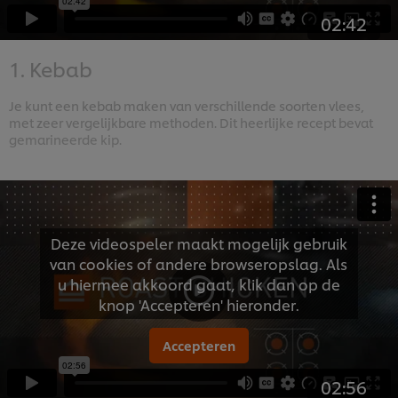
02:42
1. Kebab
Je kunt een kebab maken van verschillende soorten vlees,
met zeer vergelijkbare methoden. Dit heerlijke recept bevat
gemarineerde kip.
Deze videospeler maakt mogelijk gebruik
van cookies of andere browseropslag. Als
u hiermee akkoord gaat, klik dan op de
knop 'Accepteren' hieronder.
Accepteren
02:56