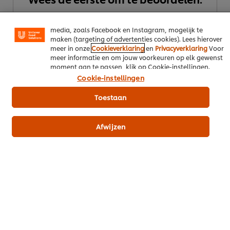
van onszelf en derden om de prestaties van onze
website te analyseren (prestatiecookies) en om gerichte
advertenties en functies voor het delen op sociale
media, zoals Facebook en Instagram, mogelijk te
Beoordeling indienen
maken (targeting of advertenties cookies). Lees hierover
meer in onze
Cookieverklaring
en
Privacyverklaring
Voor
meer informatie en om jouw voorkeuren op elk gewenst
moment aan te passen, klik op Cookie-instellingen.
Cookie-instellingen
Toestaan
Afwijzen
Download PDF
Email
Misschien ook interessant
Alle recepten (1138)