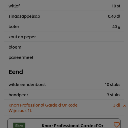
witlof
10 st
sinaasappelsap
0.40 dl
boter
40 g
zout en peper
bloem
paneermeel
Eend
wilde eendenborst
10 stuks
handpeer
3 stuks
Knorr Professional Garde d’Or Rode
3 dl
Wijnsaus 1L
Knorr Professional Garde d’Or