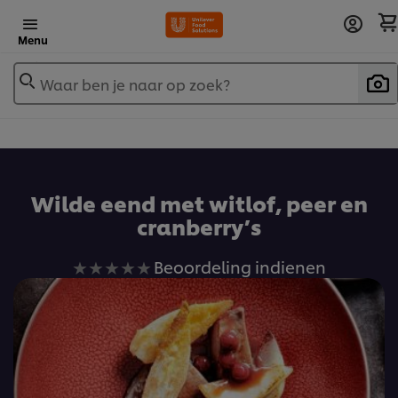
Menu
Waar ben je naar op zoek?
Wilde eend met witlof, peer en
cranberry’s
Geen
Beoordeling indienen
beoordelingen
ingediend
voor
deze
recipe