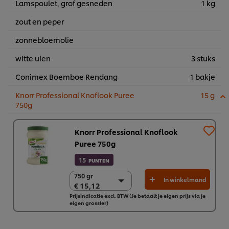
Lamspoulet, grof gesneden
1 kg
zout en peper
zonnebloemolie
witte uien
3 stuks
Conimex Boemboe Rendang
1 bakje
Knorr Professional Knoflook Puree
15 g
750g
Knorr Professional Knoflook
Puree 750g
15
PUNTEN
750 gr
750 gr
In winkelmand
€ 15,12
€ 15,12
Prijsindicatie excl. BTW (Je betaalt je eigen prijs via je
2 x 750 gr
eigen grossier)
€ 30,23