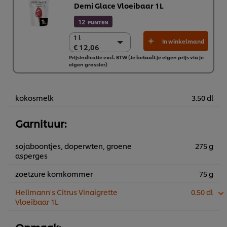
Demi Glace Vloeibaar 1L
12
PUNTEN
1 l
1 l
In winkelmand
€ 12,06
€ 12,06
Prijsindicatie excl. BTW (Je betaalt je eigen prijs via je
5 x 1L
eigen grossier)
€ 60,28
kokosmelk
3.50 dl
Garnituur:
sojaboontjes, doperwten, groene
275 g
asperges
zoetzure komkommer
75 g
Wij en geselecteerde derde partijen gebruiken cookies en
Hellmann's Citrus Vinaigrette
0.50 dl
vergelijkbare technieken om persoonsgegevens te
Vloeibaar 1L
verzamelen en te verwerken, waaronder jouw IP-adres,
apparaattype, surfgedrag en unieke
identificatiegegevens. Sommige hiervan zijn strikt