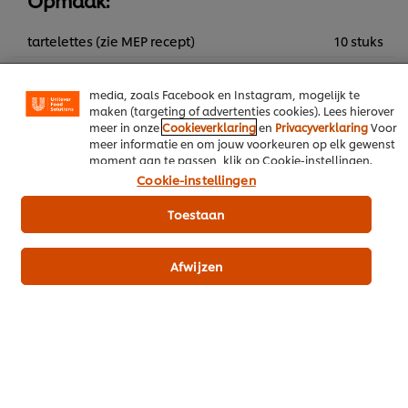
Opmaak:
noodzakelijke cookies die vereist zijn om de website te
laten functioneren. We gebruiken ook optionele cookies
tartelettes (zie MEP recept)
10 stuks
van onszelf en derden om de prestaties van onze
website te analyseren (prestatiecookies) en om gerichte
gember gel (zie MEP recept)
50 g
advertenties en functies voor het delen op sociale
media, zoals Facebook en Instagram, mogelijk te
Aclla cress
0.50 bakje
maken (targeting of advertenties cookies). Lees hierover
meer in onze
Cookieverklaring
en
Privacyverklaring
Voor
affilla cress
0.50 bakje
meer informatie en om jouw voorkeuren op elk gewenst
moment aan te passen, klik op Cookie-instellingen.
Cookie-instellingen
Voeg alle UFS producten toe aan je winkelmand
Toestaan
Hoofdgerechten
Vlees
Asperges
Afwijzen
Wees de eerste om te beoordelen.