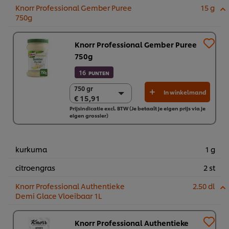
Knorr Professional Gember Puree
15 g
750g
Knorr Professional Gember Puree
750g
16
PUNTEN
750 gr
750 gr
In winkelmand
€ 15,91
€ 15,91
Prijsindicatie excl. BTW (Je betaalt je eigen prijs via je
2 x 750 gr
eigen grossier)
€ 31,82
kurkuma
1 g
citroengras
2 st
Knorr Professional Authentieke
2.50 dl
Demi Glace Vloeibaar 1L
Knorr Professional Authentieke