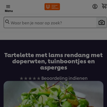
Menu
Waar ben je naar op zoek?
Tartelette met lams rendang met
doperwten, tuinboontjes en
asperges
Geen
Beoordeling indienen
beoordelingen
ingediend
voor
deze