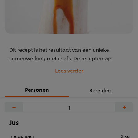
Dit recept is het resultaat van een unieke
samenwerking met chefs. De recepten zijn
gebundeld onder de naam M.E.P. oftewel “Mise
Lees verder
en Place”. Recepten door chefs voor chefs.
...
Personen
Bereiding
−
+
Jus
mergpijpen
3 kg