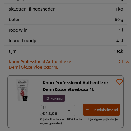
sjalotten, fijngesneden
1 kg
boter
50 g
rode wijn
1 l
laurierblaadjes
4 st
tijm
1 tak
Knorr Professional Authentieke
2 l
Demi Glace Vloeibaar 1L
Knorr Professional Authentieke
Demi Glace Vloeibaar 1L
12
PUNTEN
1 l
1 l
In winkelmand
€ 12,06
€ 12,06
Prijsindicatie excl. BTW (Je betaalt je eigen prijs via je
5 x 1L
eigen grossier)
€ 60,28