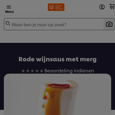
Menu
Waar ben je naar op zoek?
Rode wijnsaus met merg
Geen
Beoordeling indienen
beoordelingen
ingediend
voor
deze
recipe