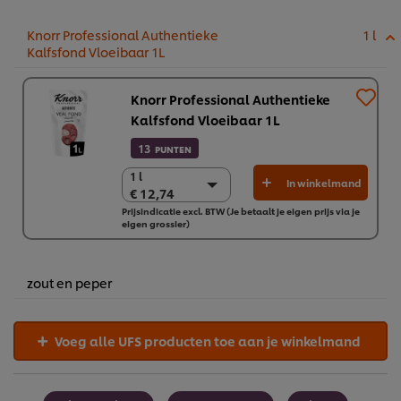
Knorr Professional Authentieke
1 l
Kalfsfond Vloeibaar 1L
Knorr Professional Authentieke
Kalfsfond Vloeibaar 1L
13
PUNTEN
1 l
1 l
In winkelmand
€ 12,74
€ 12,74
Prijsindicatie excl. BTW (Je betaalt je eigen prijs via je
5 x 1L
eigen grossier)
€ 63,69
zout en peper
Voeg alle UFS producten toe aan je winkelmand
Wij en geselecteerde derde partijen gebruiken cookies en