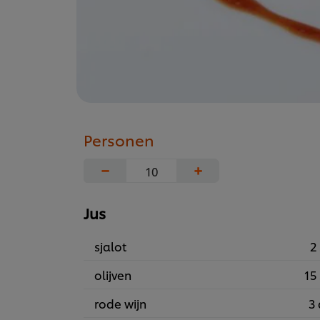
Personen
−
+
Jus
sjalot
2 
olijven
15 
rode wijn
3 