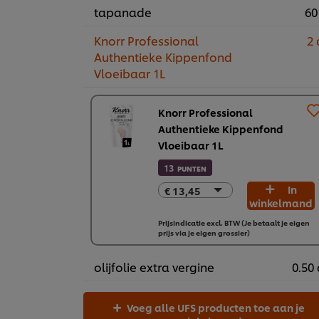
tapanade
60
Knorr Professional
2 
Authentieke Kippenfond
Vloeibaar 1L
Knorr Professional
Authentieke Kippenfond
Vloeibaar 1L
13
PUNTEN
€ 13,45
In
€ 13,45
winkelmand
5 x 1L
€ 67,23
Prijsindicatie excl. BTW (Je betaalt je eigen
prijs via je eigen grossier)
olijfolie extra vergine
0.50 
Voeg alle UFS producten toe aan je