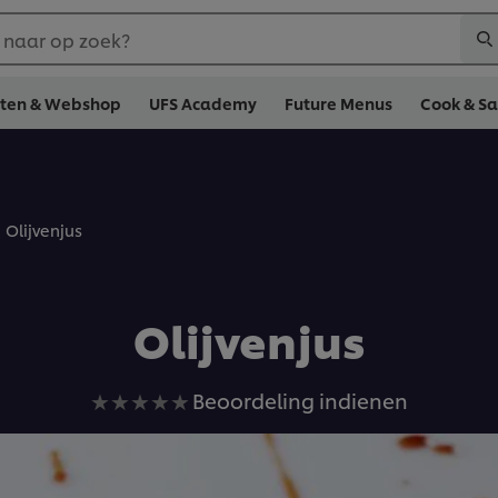
 naar op zoek?
cten & Webshop
UFS Academy
Future Menus
Cook & S
Olijvenjus
Olijvenjus
Geen
Beoordeling indienen
beoordelingen
ingediend
voor