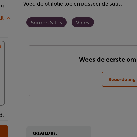
Voeg de olijfolie toe en passeer de saus.
 g
dl
Sauzen & Jus
Vlees
Wees de eerste om
Beoordeling 
dl
CREATED BY: