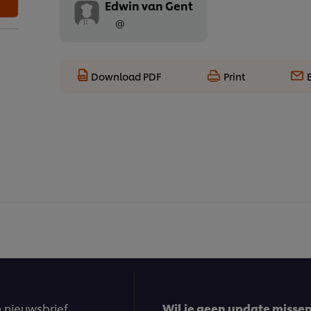
Edwin van Gent
@
Download PDF
Print
n nieuwsbrief
Wil je geen update missen?