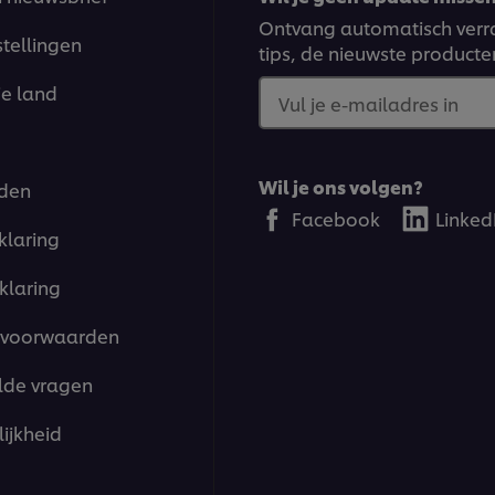
Ontvang automatisch verra
stellingen
tips, de nieuwste producte
je land
Vul je e-mailadres in
Wil je ons volgen?
den
Facebook
Linked
klaring
klaring
voorwaarden
lde vragen
ijkheid