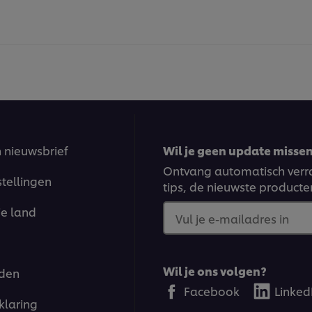
n nieuwsbrief
Wil je geen update missen?
Ontvang automatisch verra
stellingen
tips, de nieuwste producte
je land
Vul je e-mailadres in
Wil je ons volgen?
den
Facebook
Linked
klaring