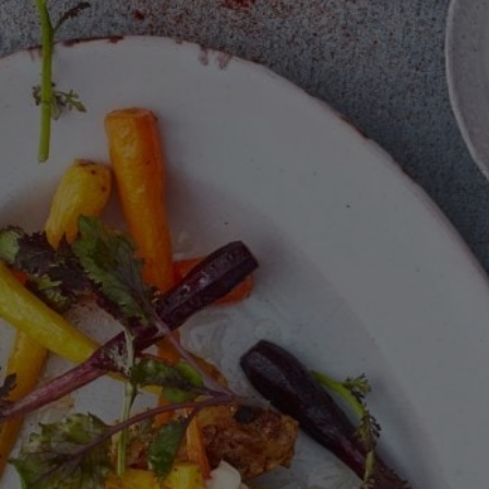
ingediend
voor
deze
recipe