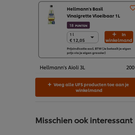
Hellmann's Basil
Vinaigrette Vloeibaar 1L
18
PUNTEN
In
1 l
1 l
€ 12,05
winkelmand
€ 12,05
6 x 1 L
Prijsindicatie excl. BTW (Je betaalt je eigen
prijs via je eigen grossier)
€ 72,31
Hellmann's Aioli 3L
200
Voeg alle UFS producten toe aan je
winkelmand
Misschien ook interessant