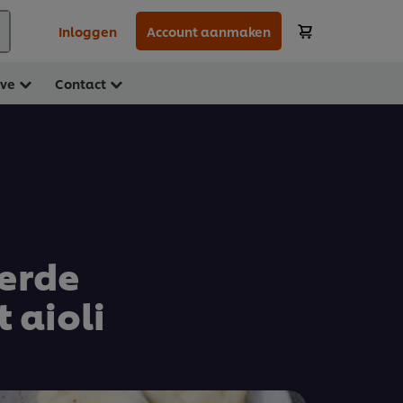
Inloggen
Account aanmaken
ave
Contact
erde
 aioli