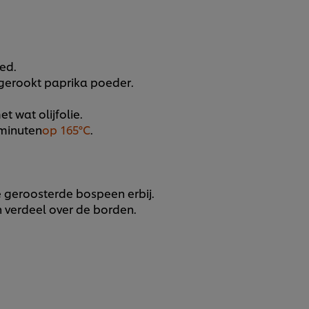
ed.
 gerookt paprika poeder.
t wat olijfolie.
 minuten
op 165°C
.
e geroosterde bospeen erbij.
 verdeel over de borden.