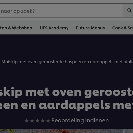
 naar op zoek?
cten & Webshop
UFS Academy
Future Menus
Cook & S
Maiskip met oven geroosterde bospeen en aardappels met aioli
skip met oven geroost
en en aardappels met
Geen
Beoordeling indienen
beoordelingen