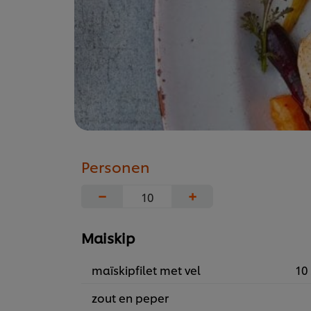
Personen
−
+
Maiskip
maïskipfilet met vel
10 
zout en peper