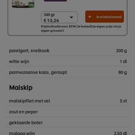
340 gr
340 gr
In winkelmand
€ 13,26
€ 13,26
Prijsindicatie excl. BTW (Je betaalt je eigen prijs via je
2 x 340 gr
eigen grossier)
€ 26,51
parelgort, snelkook
200 g
witte wijn
1 dl
parmezaanse kaas, geraspt
80 g
Maiskip
maïskipfilet met vel
5 st
zout en peper
geklaarde boter
malaga wijn
2.50 dl