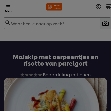
Menu
Waar ben je naar op zoek?
Maiskip met oerpeentjes en
risotto van parelgort
Geen
Beoordeling indienen
beoordelingen
ingediend
voor
deze
recipe