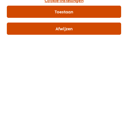
Cookie-instellingen
Toestaan
Voeg alle UFS producten toe aan je winkelmand
Afwijzen
Hoofdgerechten
Vlees
CREATED BY:
Edwin van Gent
@
Download PDF
Email
Misschien ook interessant