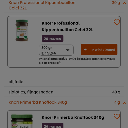
Knorr Professional Kippenbouillon
30 g
Gelei 32L
Knorr Professional
Kippenbouillon Gelei 32L
20
PUNTEN
800 gr
800 gr
In winkelmand
€ 19,94
€ 19,94
Prijsindicatie excl. BTW (Je betaalt je eigen prijs via je
2 x 800 gr
eigen grossier)
€ 39,87
olijfolie
sjalotjes, fijngesneden
40 g
Knorr Primerba Knoflook 340g
4 g
Knorr Primerba Knoflook 340g
26
PUNTEN