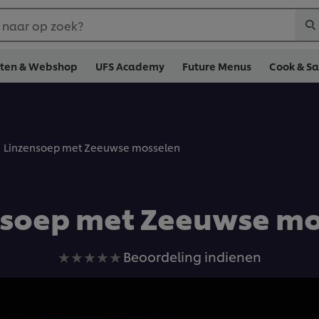
 naar op zoek?
cten & Webshop
UFS Academy
Future Menus
Cook & S
Linzensoep met Zeeuwse mosselen
nsoep met Zeeuwse mo
Geen
Beoordeling indienen
beoordelingen
ingediend
voor