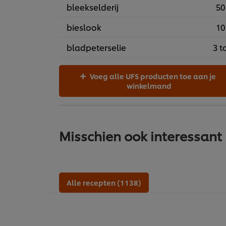
bleekselderij
50
bieslook
10
bladpeterselie
3 t
Voeg alle UFS producten toe aan je
winkelmand
Misschien ook interessant
Alle recepten (1138)