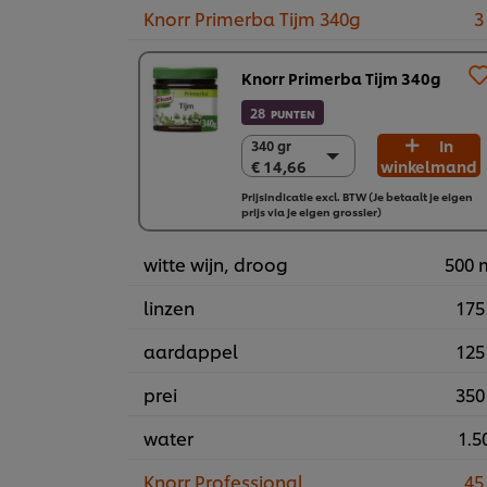
Knorr Primerba Tijm 340g
3
Knorr Primerba Tijm 340g
28
PUNTEN
In
340 gr
340 gr
€ 14,66
winkelmand
€ 14,66
2 x 340 gr
Prijsindicatie excl. BTW (Je betaalt je eigen
prijs via je eigen grossier)
€ 29,32
witte wijn, droog
500 
linzen
175
aardappel
125
prei
350
water
1.50
Knorr Professional
45