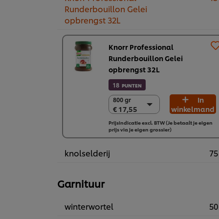
Runderbouillon Gelei
opbrengst 32L
Knorr Professional
Runderbouillon Gelei
opbrengst 32L
18
PUNTEN
In
800 gr
800 gr
€ 17,55
winkelmand
€ 17,55
2 x 800 gr
Prijsindicatie excl. BTW (Je betaalt je eigen
prijs via je eigen grossier)
€ 35,11
knolselderij
75
Garnituur
winterwortel
50