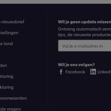
n nieuwsbrief
Wil je geen update missen?
Ontvang automatisch verra
stellingen
tips, de nieuwste producte
je land
Vul je e-mailadres in
Wil je ons volgen?
den
Facebook
Linked
klaring
klaring
voorwaarden
lde vragen