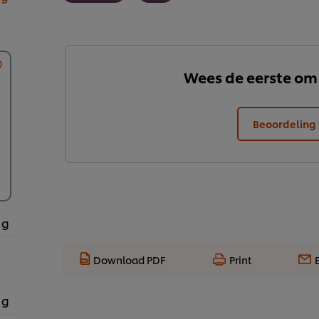
Wees de eerste om
Beoordeling 
 g
Download PDF
Print
 g