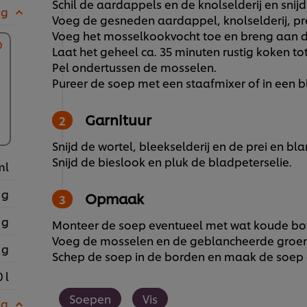
Schil de aardappels en de knolselderij en snij
 g
Voeg de gesneden aardappel, knolselderij, pre
Voeg het mosselkookvocht toe en breng aan d
Laat het geheel ca. 35 minuten rustig koken tot 
Pel ondertussen de mosselen.
Pureer de soep met een staafmixer of in een b
Garnituur
Snijd de wortel, bleekselderij en de prei en bl
Snijd de bieslook en pluk de bladpeterselie.
ml
 g
Opmaak
 g
Monteer de soep eventueel met wat koude bot
Voeg de mosselen en de geblancheerde groen
 g
Schep de soep in de borden en maak de soep 
 l
Soepen
Vis
 g