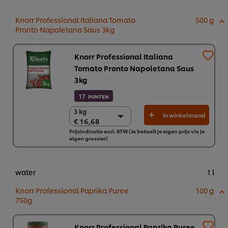
Knorr Professional Italiana Tomato
500 g
Pronto Napoletana Saus 3kg
Knorr Professional Italiana
Tomato Pronto Napoletana Saus
3kg
17
PUNTEN
3 kg
3 kg
In winkelmand
€ 16,68
€ 16,68
Prijsindicatie excl. BTW (Je betaalt je eigen prijs via je
4 x 3 kg
eigen grossier)
€ 66,72
water
1 l
Knorr Professional Paprika Puree
100 g
750g
Knorr Professional Paprika Puree