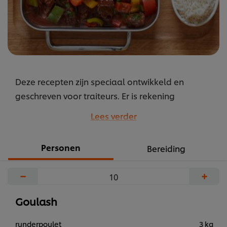
met
rijst
is
5.0
van
de
Deze recepten zijn speciaal ontwikkeld en
5
op
geschreven voor traiteurs. Er is rekening
basis
gehouden met de vraag van de klant, bereiding
Lees verder
van
en presentatie. Maar ze kunnen natuurlijk
1
inspiratie zijn voor alle chefs.
Personen
beoordelingen.
Bereiding
...
−
+
Goulash
runderpoulet
3 kg