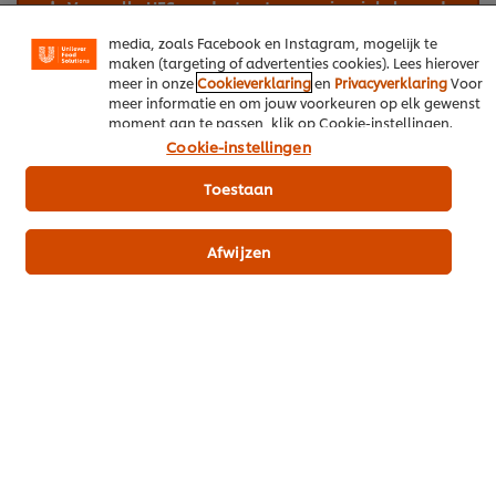
website te analyseren (prestatiecookies) en om gerichte
Voeg alle UFS producten toe aan je winkelmand
advertenties en functies voor het delen op sociale
media, zoals Facebook en Instagram, mogelijk te
maken (targeting of advertenties cookies). Lees hierover
meer in onze
Cookieverklaring
en
Privacyverklaring
Voor
Hoofdgerechten
Vlees
meer informatie en om jouw voorkeuren op elk gewenst
moment aan te passen, klik op Cookie-instellingen.
Cookie-instellingen
Toestaan
Klantbeoordelingen
5.0
Afwijzen
1 beoordelingen
5
1
4
3
2