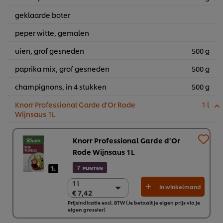
geklaarde boter
peper witte, gemalen
uien, grof gesneden
500 g
paprika mix, grof gesneden
500 g
champignons, in 4 stukken
500 g
Knorr Professional Garde d’Or Rode
1 l
Wijnsaus 1L
Knorr Professional Garde d’Or
Rode Wijnsaus 1L
7
PUNTEN
1 l
1 l
In winkelmand
€ 7,42
€ 7,42
Prijsindicatie excl. BTW (Je betaalt je eigen prijs via je
6 x 1 L
eigen grossier)
€ 44,53