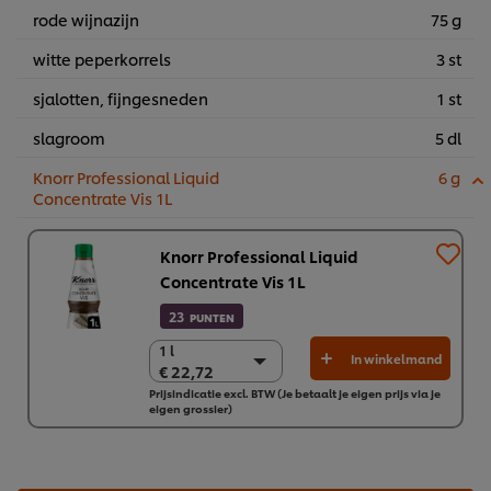
rode wijnazijn
75 g
witte peperkorrels
3 st
sjalotten, fijngesneden
1 st
slagroom
5 dl
Knorr Professional Liquid
6 g
Concentrate Vis 1L
Knorr Professional Liquid
Concentrate Vis 1L
23
PUNTEN
1 l
1 l
In winkelmand
€ 22,72
€ 22,72
Prijsindicatie excl. BTW (Je betaalt je eigen prijs via je
6 x 1 L
eigen grossier)
€ 136,31