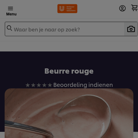
Menu
Waar ben je naar op zoek?
Beurre rouge
Geen
Beoordeling indienen
beoordelingen
ingediend
voor
deze
recipe